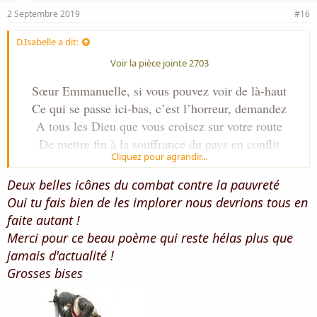
2 Septembre 2019
#16
D.Isabelle a dit:
Voir la pièce jointe 2703
Sœur Emmanuelle, si vous pouvez voir de là-haut
Ce qui se passe ici-bas, c’est l’horreur, demandez
A tous les Dieu que vous croisez sur votre route
De mettre fin à la souffrance du pays en conflit
Cliquez pour agrandir...
L’abbé Pierre par pitié, entendez la prière de la terre
Deux belles icônes du combat contre la pauvreté
Faites que votre travail ne tombe pas dans le puits
Oui tu fais bien de les implorer nous devrions tous en
Au creux des eaux incurables, la misère prolifère
faite autant !
Le monde est fatigué, il recule au lieu d’avancer
Merci pour ce beau poème qui reste hélas plus que
jamais d'actualité !
J’aimerais crier sur tous les toits, plus jamais ça
Grosses bises
Mais, ma voix est faible, personne ne l’entend
Mère Teresa, ne nous laissez pas nous écrouler