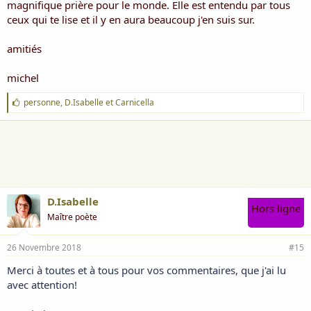
magnifique prière pour le monde. Elle est entendu par tous
ceux qui te lise et il y en aura beaucoup j'en suis sur.
amitiés
michel
J
personne
,
D.Isabelle
et
Carnicella
'
a
i
m
e
:
D.Isabelle
Hors ligne
Maître poète
26 Novembre 2018
#15
Merci à toutes et à tous pour vos commentaires, que j'ai lu
avec attention!