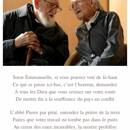
i
s
c
u
s
s
i
o
n
Sœur Emmanuelle, si vous pouvez voir de là-haut
Ce qui se passe ici-bas, c’est l’horreur, demandez
A tous les Dieu que vous croisez sur votre route
De mettre fin à la souffrance du pays en conflit
L’abbé Pierre par pitié, entendez la prière de la terre
Faites que votre travail ne tombe pas dans le puits
Au creux des eaux incurables, la misère prolifère