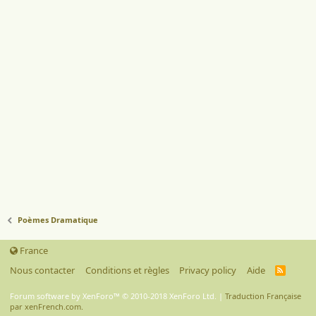
Poèmes Dramatique
France
Nous contacter
Conditions et règles
Privacy policy
Aide
R
S
S
Forum software by XenForo™
© 2010-2018 XenForo Ltd.
|
Traduction Française
par xenFrench.com.