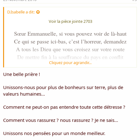
D.Isabelle a dit:
Voir la pièce jointe 2703
Sœur Emmanuelle, si vous pouvez voir de là-haut
Ce qui se passe ici-bas, c’est l’horreur, demandez
A tous les Dieu que vous croisez sur votre route
De mettre fin à la souffrance du pays en conflit
Cliquez pour agrandir...
L’abbé Pierre par pitié, entendez la prière de la terre
Une belle prière !
Faites que votre travail ne tombe pas dans le puits
Au creux des eaux incurables, la misère prolifère
Unissons-nous pour plus de bonheurs sur terre, plus de
Le monde est fatigué, il recule au lieu d’avancer
valeurs humaines...
J’aimerais crier sur tous les toits, plus jamais ça
Comment ne peut-on pas entendre toute cette détresse ?
Mais, ma voix est faible, personne ne l’entend
Comment vous rassurez ? nous rassurez ? Je ne sais...
Mère Teresa, ne nous laissez pas nous écrouler
Unissons nos pensées pour un monde meilleur.
Si la vie existe ailleurs, regardez la mappemonde