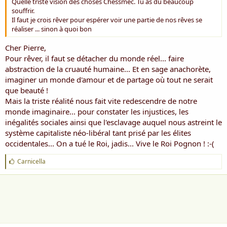
Quelle triste vision des choses Chessmec. Tu as dû beaucoup
souffrir.
Il faut je crois rêver pour espérer voir une partie de nos rêves se
réaliser ... sinon à quoi bon
Cher Pierre,
Pour rêver, il faut se détacher du monde réel... faire
abstraction de la cruauté humaine... Et en sage anachorète,
imaginer un monde d'amour et de partage où tout ne serait
que beauté !
Mais la triste réalité nous fait vite redescendre de notre
monde imaginaire... pour constater les injustices, les
inégalités sociales ainsi que l'esclavage auquel nous astreint le
système capitaliste néo-libéral tant prisé par les élites
occidentales... On a tué le Roi, jadis... Vive le Roi Pognon ! :-(
J
Carnicella
'
a
i
m
e
: