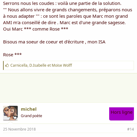
Serrons nous les coudes : voilà une partie de la solution.
"" Nous allons vivre de grands changements, préparons nous
à nous adapter "" : ce sont les paroles que Marc mon grand
AMI m'a conseillé de dire . Marc est d'une grande sagesse.
Oui Marc *** comme Rose ***
Bisous ma soeur de coeur et d'écriture , mon ISA
Rose ***
J
Carnicella
,
D.Isabelle
et
Moïse Wolff
'
a
i
m
e
:
michel
Hors ligne
Grand poète
25 Novembre 2018
#14