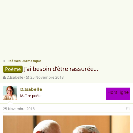
Poèmes Dramatique
J’ai besoin d’être rassurée...
Poème
A
D
D.Isabelle
25 Novembre 2018
u
a
t
t
D.Isabelle
Hors ligne
e
e
Maître poète
u
d
r
e
25 Novembre 2018
d
d
#1
e
é
l
b
a
u
d
t