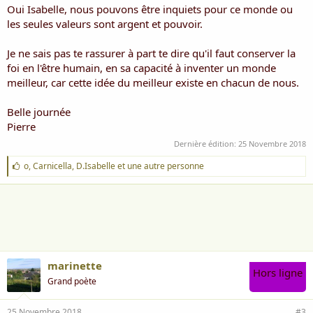
Oui Isabelle, nous pouvons être inquiets pour ce monde ou
les seules valeurs sont argent et pouvoir.
Je ne sais pas te rassurer à part te dire qu'il faut conserver la
foi en l'être humain, en sa capacité à inventer un monde
meilleur, car cette idée du meilleur existe en chacun de nous.
Belle journée
Pierre
Dernière édition:
25 Novembre 2018
J
o
,
Carnicella
,
D.Isabelle
et une autre personne
'
a
i
m
e
:
marinette
Hors ligne
Grand poète
25 Novembre 2018
#3