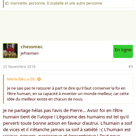
Pour une fois, mobilisez-vous pour le pays
J
marinette
,
personne
,
D.Isabelle
et une autre personne
'
a
J’aimerais crier, j’ai besoin d’être rassurée
i
m
Mais, ma voix est faible, personne ne l’entend
e
:
Alors, j’allume une bougie
Parce que je suis triste!
chessmec
En ligne
JePoemien
D Isabelle
Voir la pièce jointe 2704
25 Novembre 2018
#5
Merle Bleu a dit:
Je ne sais pas te rassurer à part te dire qu'il faut conserver la foi en
l'être humain, en sa capacité à inventer un monde meilleur, car cette
idée du meilleur existe en chacun de nous.
Je ne partage hélas pas l'avis de Pierre... Avoir foi en l'être
humain tient de l'utopie ! L'égoïsme des humains est tel qu'il
perverti toute bonne action en faveur d'autrui. L'humain a soif
de vices et il n'étanche jamais sa soif à satiété :-( L'humain est
vicieux, pervers, narcissique et égocentrique ! Tout pour