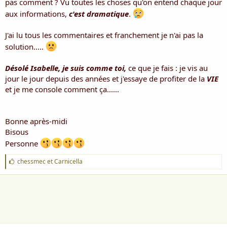
pas comment ? Vu toutes les choses qu'on entend chaque jour
aux informations,
c'est dramatique
.
J'ai lu tous les commentaires et franchement je n'ai pas la
solution.....
Désolé Isabelle, je suis comme toi,
ce que je fais : je vis au
jour le jour depuis des années et j'essaye de profiter de la
VIE
et je me console comment ça......
Bonne après-midi
Bisous
Personne
J
chessmec
et
Carnicella
'
a
i
m
e
: