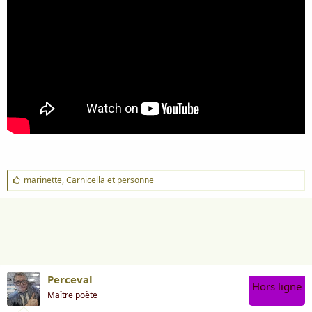
J
marinette
,
Carnicella
et
personne
'
a
i
m
e
:
Perceval
Hors ligne
Maître poète