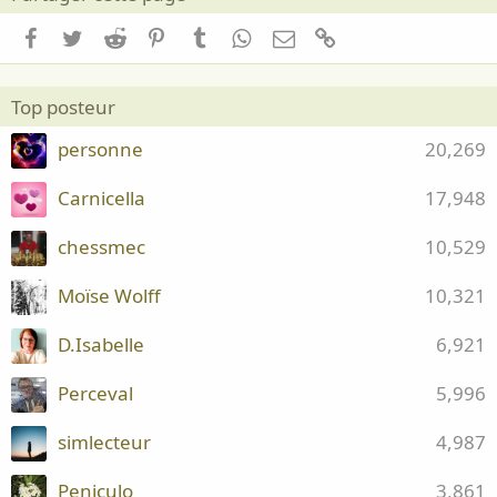
Facebook
Twitter
Reddit
Pinterest
Tumblr
WhatsApp
Email
Lien
Top posteur
personne
20,269
Carnicella
17,948
chessmec
10,529
Moïse Wolff
10,321
D.Isabelle
6,921
Perceval
5,996
simlecteur
4,987
Peniculo
3,861