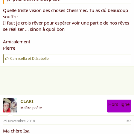
Quelle triste vision des choses Chessmec. Tu as dû beaucoup
souffrir.
Il faut je crois rêver pour espérer voir une partie de nos rêves
se réaliser ... sinon à quoi bon
Amicalement
Pierre
J
Carnicella
et
D.Isabelle
'
a
i
m
e
:
CLARI
Hors ligne
Maître poète
25 Novembre 2018
#7
Ma chère Isa,