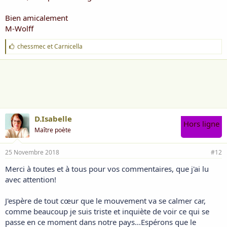
Bien amicalement
M-Wolff
J
chessmec
et
Carnicella
'
a
i
m
e
:
D.Isabelle
Hors ligne
Maître poète
25 Novembre 2018
#12
Merci à toutes et à tous pour vos commentaires, que j'ai lu
avec attention!
J'espère de tout cœur que le mouvement va se calmer car,
comme beaucoup je suis triste et inquiète de voir ce qui se
passe en ce moment dans notre pays...Espérons que le