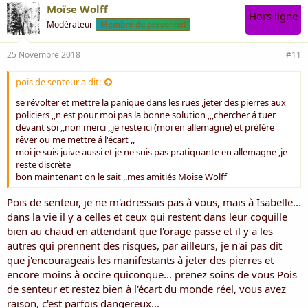
Moïse Wolff
Hors ligne
Modérateur
Membre du personnel
25 Novembre 2018
#11
pois de senteur a dit:
se révolter et mettre la panique dans les rues ,jeter des pierres aux
policiers ,,n est pour moi pas la bonne solution ,,,chercher á tuer
devant soi ,,non merci ,,je reste ici (moi en allemagne) et préfére
rêver ou me mettre á l'écart ,,
moi je suis juive aussi et je ne suis pas pratiquante en allemagne ,je
reste discrète
bon maintenant on le sait ,,mes amitiés Moise Wolff
Pois de senteur, je ne m'adressais pas à vous, mais à Isabelle...
dans la vie il y a celles et ceux qui restent dans leur coquille
bien au chaud en attendant que l'orage passe et il y a les
autres qui prennent des risques, par ailleurs, je n'ai pas dit
que j'encourageais les manifestants à jeter des pierres et
encore moins à occire quiconque... prenez soins de vous Pois
de senteur et restez bien à l'écart du monde réel, vous avez
raison, c'est parfois dangereux...