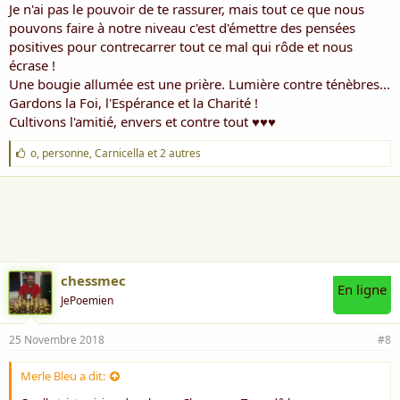
Je n'ai pas le pouvoir de te rassurer, mais tout ce que nous
pouvons faire à notre niveau c'est d'émettre des pensées
positives pour contrecarrer tout ce mal qui rôde et nous
écrase !
Une bougie allumée est une prière. Lumière contre ténèbres...
Gardons la Foi, l'Espérance et la Charité !
Cultivons l'amitié, envers et contre tout ♥♥♥
J
o
,
personne
,
Carnicella
et 2 autres
'
a
i
m
e
:
chessmec
En ligne
JePoemien
25 Novembre 2018
#8
Merle Bleu a dit: