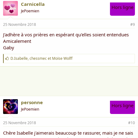
Carnicella
Hors ligne
JePoemien
25 Novembre 2018
#9
J'adhère à vos prières en espérant qu'elles soient entendues
Amicalement
Gaby
J
D.Isabelle
,
chessmec
et
Moïse Wolff
'
a
i
m
e
:
personne
Hors ligne
JePoemien
25 Novembre 2018
#10
Chère Isabelle j'aimerais beaucoup te rassurer, mais je ne sais