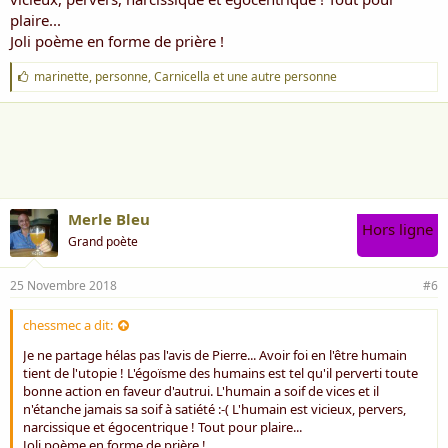
plaire...
Joli poème en forme de prière !
J
marinette
,
personne
,
Carnicella
et une autre personne
'
a
i
m
e
:
Merle Bleu
Hors ligne
Grand poète
25 Novembre 2018
#6
chessmec a dit:
Je ne partage hélas pas l'avis de Pierre... Avoir foi en l'être humain
tient de l'utopie ! L'égoïsme des humains est tel qu'il perverti toute
bonne action en faveur d'autrui. L'humain a soif de vices et il
n'étanche jamais sa soif à satiété :-( L'humain est vicieux, pervers,
narcissique et égocentrique ! Tout pour plaire...
Joli poème en forme de prière !