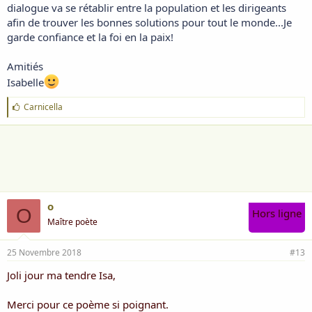
dialogue va se rétablir entre la population et les dirigeants
afin de trouver les bonnes solutions pour tout le monde...Je
garde confiance et la foi en la paix!
Amitiés
Isabelle
J
Carnicella
'
a
i
m
e
:
o
O
Hors ligne
Maître poète
25 Novembre 2018
#13
Joli jour ma tendre Isa,
Merci pour ce poème si poignant.