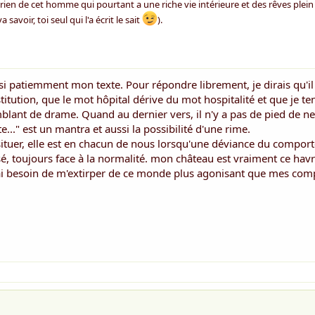
t rien de cet homme qui pourtant a une riche vie intérieure et des rêves plein
savoir, toi seul qui l'a écrit le sait
).
 si patiemment mon texte. Pour répondre librement, je dirais qu'il 
titution, que le mot hôpital dérive du mot hospitalité et que je te
lant de drame. Quand au dernier vers, il n'y a pas de pied de nez
..." est un mantra et aussi la possibilité d'une rime.
a situer, elle est en chacun de nous lorsqu'une déviance du compo
isé, toujours face à la normalité. mon château est vraiment ce havr
i j'ai besoin de m'extirper de ce monde plus agonisant que mes co