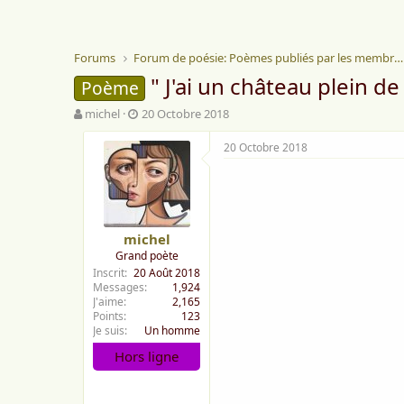
Forums
Forum de poésie: Poèmes publiés par les membres
" J'ai un château plein d
Poème
A
D
michel
20 Octobre 2018
u
a
t
t
20 Octobre 2018
e
e
u
d
r
e
d
d
e
é
michel
l
b
Grand poète
a
u
Inscrit
20 Août 2018
d
t
Messages
1,924
i
J'aime
2,165
s
Points
123
c
Je suis
Un homme
u
Hors ligne
s
s
i