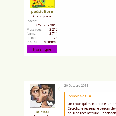
poésielibre
Grand poète
Inscrit
7 Octobre 2018
Messages
2,216
J'aime
2,714
Points
173
Je suis
Un homme
Hors ligne
20 Octobre 2018
Lysnoir a dit:
Un texte qui m'interpelle, un p
Ceci-dit, je ressens le besoin d
michel
pour se reconstruire. Cependant