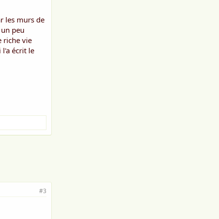
ar les murs de
t un peu
 riche vie
'a écrit le
#3