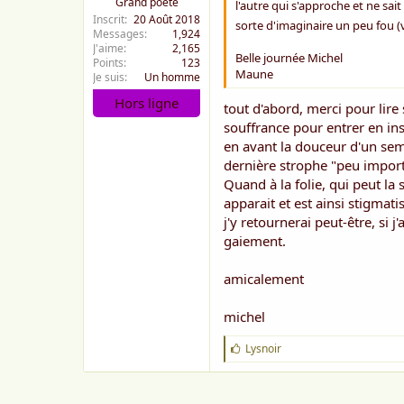
Grand poète
l'autre qui s'approche et ne sai
Inscrit
20 Août 2018
sorte d'imaginaire un peu fou (va 
Messages
1,924
J'aime
2,165
Belle journée Michel
Points
123
Maune
Je suis
Un homme
Hors ligne
tout d'abord, merci pour lire
souffrance pour entrer en ins
en avant la douceur d'un semb
dernière strophe "peu importe
Quand à la folie, qui peut l
apparait et est ainsi stigmat
j'y retournerai peut-être, s
gaiement.
amicalement
michel
J
Lysnoir
'
a
i