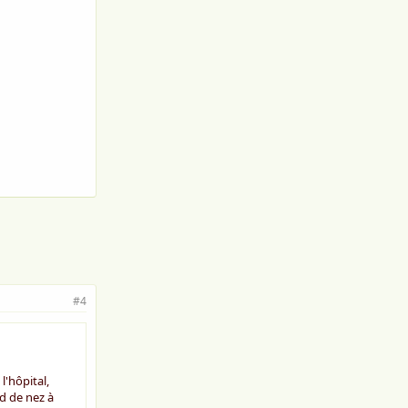
#4
l'hôpital,
ed de nez à