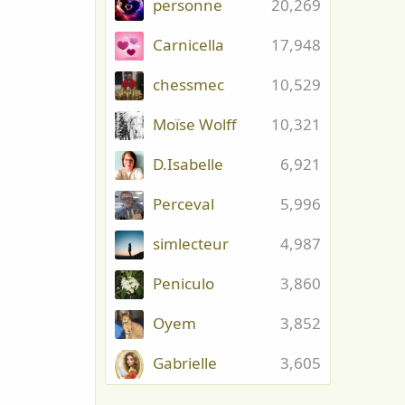
personne
20,269
Carnicella
17,948
chessmec
10,529
Moïse Wolff
10,321
D.Isabelle
6,921
Perceval
5,996
simlecteur
4,987
Peniculo
3,860
Oyem
3,852
Gabrielle
3,605