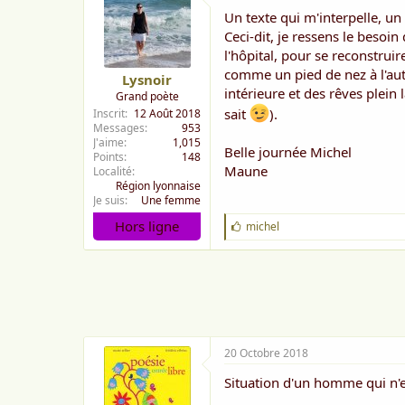
Un texte qui m'interpelle, u
Ceci-dit, je ressens le besoi
l'hôpital, pour se reconstruir
comme un pied de nez à l'aut
Lysnoir
intérieure et des rêves plein l
Grand poète
sait
).
Inscrit
12 Août 2018
Messages
953
J'aime
1,015
Belle journée Michel
Points
148
Maune
Localité
Région lyonnaise
Je suis
Une femme
Hors ligne
J
michel
'
a
i
m
e
:
20 Octobre 2018
Situation d'un homme qui n'e