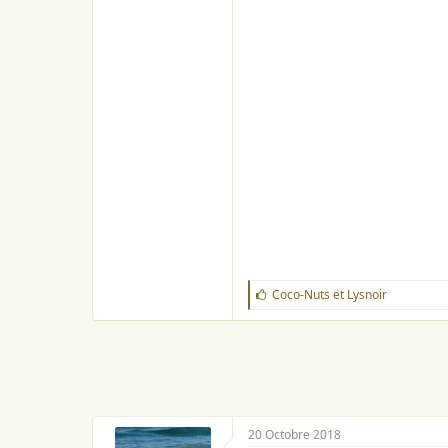
J
Coco-Nuts
et
Lysnoir
'
a
i
m
e
:
20 Octobre 2018