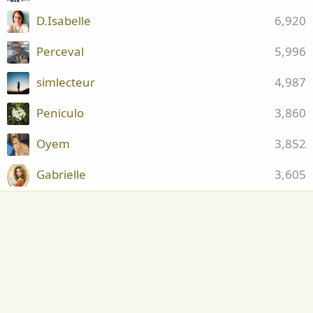
Où l’on se grattait moins, tels Ronsard,
D.Isabelle
6,920
Du Bellay
Perceval
5,996
Un docte apothicaire intervint
cependant
simlecteur
4,987
Rendant au grand Ronsard sa santé
Peniculo
3,860
de Jadis
Après Marie il sut protéger les délices
Oyem
3,852
D’Hélène, et de Cassandre, en restant
Gabrielle
3,605
très prudent.
Et en ce siècle là, les poèmes
nocturnes
Étaient dus aux morpions empêchant
de dormir,
La pléiade écrivait, se grattant à gémir,