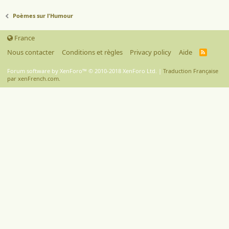
Poèmes sur l'Humour
France
Nous contacter
Conditions et règles
Privacy policy
Aide
R
S
S
Forum software by XenForo™
© 2010-2018 XenForo Ltd.
|
Traduction Française
par xenFrench.com.