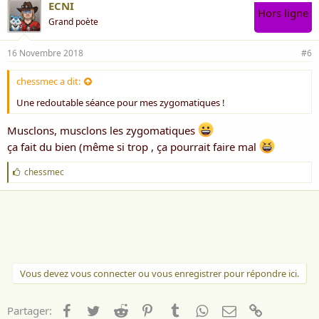
ECNI
Dit sous ce jupon-ci je ne saurais agir
Hors ligne
Grand poète
De cette bête-là je n’aurai jamais cure.
16 Novembre 2018
#6
La rose du moment que Ronsard
chessmec a dit:
encensait
Une redoutable séance pour mes zygomatiques !
À la pléiade plut par sa polyvalence
Sur les sept visiteurs, n’ayant de
Musclons, musclons les zygomatiques
ça fait du bien (même si trop , ça pourrait faire mal
préférence,
J
Le puceron paillard se démultipliait.
chessmec
'
a
i
Il fallut un savant à l’esprit alchimique
m
Disant votre animal n’est pas
e
:
inoffensif
Il cause la gratouille, un mal irritatif,
Vous devez vous connecter ou vous enregistrer pour répondre ici.
Ce n’est qu’un morpion mais il est
Facebook
Twitter
Reddit
Pinterest
Tumblr
WhatsApp
Email
Lien
Partager:
boulimique