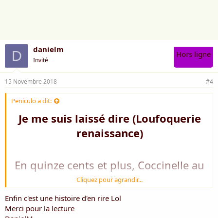
i
m
e
:
danielm
D
Hors ligne
Invité
15 Novembre 2018
#4
Peniculo a dit:
Je me suis laissé dire (Loufoquerie
renaissance)
En quinze cents et plus, Coccinelle au
jardin,
Cliquez pour agrandir...
De vilains pucerons, débarrasse la
Enfin c'est une histoire d'en rire Lol
rose
Merci pour la lecture