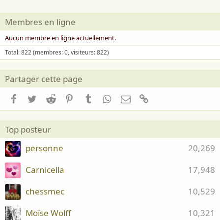
.​
Ainsi l’histoire cacha que la belle
Membres en ligne
pléiade :
Aucun membre en ligne actuellement.
Ronsard, Pontus de Thyard, Baïf et Du
Total: 822 (membres: 0, visiteurs: 822)
Bellay,
Partager cette page
Belleau, Jodelle et Pelletier du Mans ;
avait
Facebook
Twitter
Reddit
Pinterest
Tumblr
WhatsApp
Email
Lien
Des morpions agressifs sur l’engin en
ballade.
Top posteur
On déparasita mais le mal était fait
personne
20,269
Leurs poèmes d’amours sentirent
Carnicella
17,948
l’antiseptique
chessmec
10,529
Les mignonnes allèrent aux sites
hygiéniques
Moïse Wolff
10,321