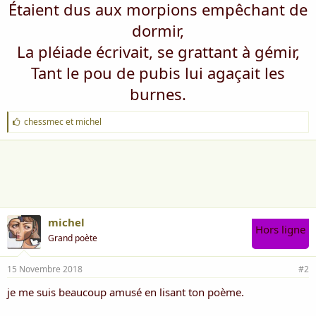
Étaient dus aux morpions empêchant de
dormir,
La pléiade écrivait, se grattant à gémir,
Tant le pou de pubis lui agaçait les
burnes.
J
chessmec
et
michel
'
a
i
m
e
:
michel
Hors ligne
Grand poète
15 Novembre 2018
#2
je me suis beaucoup amusé en lisant ton poème.