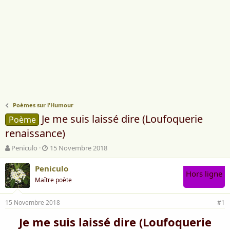
Poèmes sur l'Humour
Je me suis laissé dire (Loufoquerie
Poème
renaissance)
A
D
Peniculo
15 Novembre 2018
u
a
t
t
Peniculo
Hors ligne
e
e
Maître poète
u
d
r
e
15 Novembre 2018
d
d
#1
e
é
Je me suis laissé dire (Loufoquerie
l
b