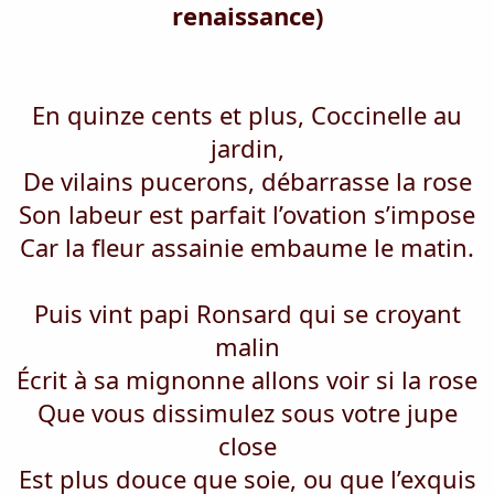
a
u
renaissance)
d
t
i
s
c
u
En quinze cents et plus, Coccinelle au
s
s
jardin,
i
De vilains pucerons, débarrasse la rose
o
n
Son labeur est parfait l’ovation s’impose
Car la fleur assainie embaume le matin.
Puis vint papi Ronsard qui se croyant
malin
Écrit à sa mignonne allons voir si la rose
Que vous dissimulez sous votre jupe
close
Est plus douce que soie, ou que l’exquis