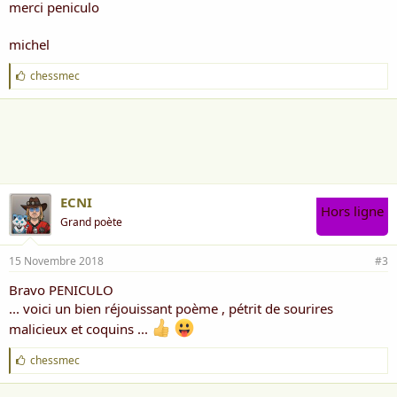
merci peniculo
michel
J
chessmec
'
a
i
m
e
:
ECNI
Hors ligne
Grand poète
15 Novembre 2018
#3
Bravo PENICULO
... voici un bien réjouissant poème , pétrit de sourires
malicieux et coquins ...
J
chessmec
'
a