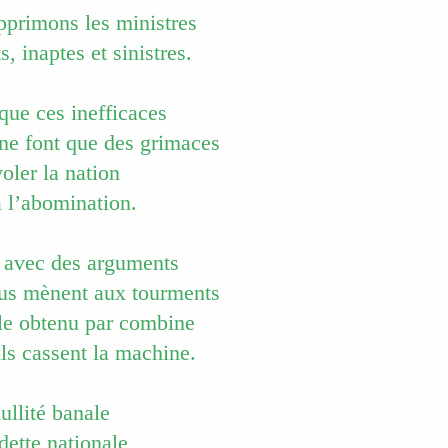
pprimons les ministres
, inaptes et sinistres.
 que ces inefficaces
ne font que des grimaces
oler la nation
 l’abomination.
x avec des arguments
ous mènent aux tourments
ôle obtenu par combine
ils cassent la machine.
ullité banale
 dette nationale