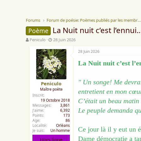
Forums
Forum de poésie: Poèmes publiés par les membres
La Nuit nuit c’est l’ennui..
Poème
A
D
Peniculo
28 Juin 2026
u
a
t
t
28 Juin 2026
e
e
u
d
La Nuit nuit c’est l’e
r
e
d
d
e
é
" Un songe! Me devrai
Peniculo
l
b
Maître poète
a
u
entretient en mon cœu
Inscrit
d
t
C’était un beau matin 
19 Octobre 2018
i
Messages
3,861
s
Le peuple demanda qu’
J'aime
6,392
c
Points
173
u
Age
86
s
Localité
Orléans
Ce jour là il y eut un
s
Je suis
Un homme
i
Dame démocratie a tap
Hors ligne