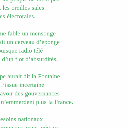
les oreilles sales
es électorales.
 une fable un mensonge
ait un cerveau d’éponge
puisque radio télé
s d’un flot d’absurdités.
upe aurait dit la Fontaine
 l’issue incertaine
’avoir des gouvernances
s n’emmerdent plus la France.
besoins nationaux
urope aux pays inégaux