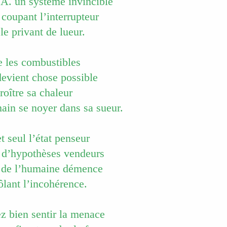
I.A. un système invincible
coupant l’interrupteur
e privant de lueur.
e les combustibles
devient chose possible
croître sa chaleur
ain se noyer dans sa sueur.
et seul l’état penseur
 d’hypothèses vendeurs
r de l’humaine démence
ôlant l’incohérence.
z bien sentir la menace