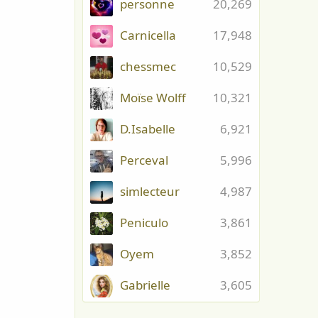
personne
20,269
Carnicella
17,948
chessmec
10,529
Moïse Wolff
10,321
D.Isabelle
6,921
Perceval
5,996
simlecteur
4,987
Peniculo
3,861
Oyem
3,852
Gabrielle
3,605