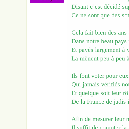
o
n
Disant c’est décidé su
Ce ne sont que des sots
Cela fait bien des ans
Dans notre beau pays 
Et payés largement à v
La mènent peu à peu à
Ils font voter pour eu
Qui jamais vérifiés n
Et quelque soit leur r
De la France de jadis 
Afin de mesurer leur n
Il suffit de compter la