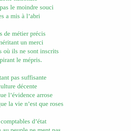
 pas le moindre souci
es a mis à l’abri
s de métier précis
méritant un merci
s où ils ne sont inscrits
pirant le mépris.
tant pas suffisante
culture décente
ue l’évidence arrose
 que la vie n’est que roses
 comptables d’état
e au peuple ne ment pas