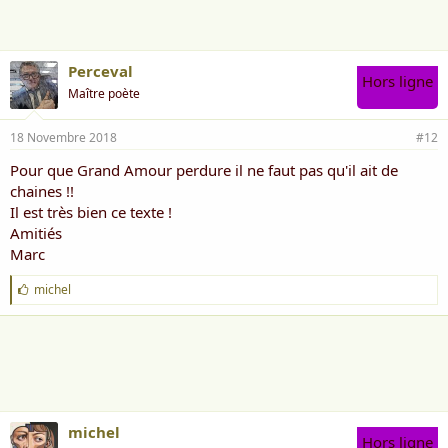
Perceval
Hors ligne
Maître poète
18 Novembre 2018
#12
Pour que Grand Amour perdure il ne faut pas qu'il ait de
chaines !!
Il est très bien ce texte !
Amitiés
Marc
J
michel
'
a
i
m
e
:
michel
Hors ligne