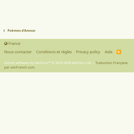
Poèmes d'Amour
France
Nous contacter
Conditions et règles
Privacy policy
Aide
R
S
S
Forum software by XenForo™
© 2010-2018 XenForo Ltd.
|
Traduction Française
par xenFrench.com.