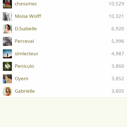
chessmec
10,529
Moïse Wolff
10,321
D.Isabelle
6,920
Perceval
5,996
simlecteur
4,987
Peniculo
3,860
Oyem
3,852
Gabrielle
3,605