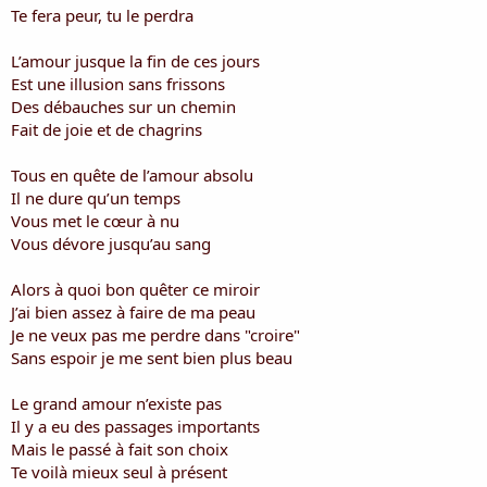
i
Te fera peur, tu le perdra
s
c
L’amour jusque la fin de ces jours
u
Est une illusion sans frissons
s
Des débauches sur un chemin
s
i
Fait de joie et de chagrins
o
n
Tous en quête de l’amour absolu
Il ne dure qu’un temps
Vous met le cœur à nu
Vous dévore jusqu’au sang
Alors à quoi bon quêter ce miroir
J’ai bien assez à faire de ma peau
Je ne veux pas me perdre dans "croire"
Sans espoir je me sent bien plus beau
Le grand amour n’existe pas
Il y a eu des passages importants
Mais le passé à fait son choix
Te voilà mieux seul à présent