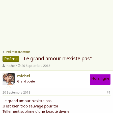
Poèmes d'Amour
" Le grand amour n'existe pas"
Poème
A
D
michel
20 Septembre 2018
u
a
t
t
michel
Hors ligne
e
e
Grand poète
u
d
r
e
20 Septembre 2018
d
d
#1
e
é
Le grand amour n’existe pas
l
b
Il est bien trop sauvage pour toi
a
u
d
t
Tellement sublime d’une beauté divine