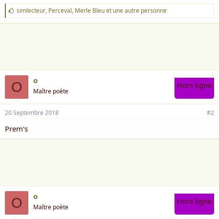
J
simlecteur
,
Perceval
,
Merle Bleu
et une autre personne
'
a
i
m
e
:
o
O
Hors ligne
Maître poète
20 Septembre 2018
#2
Prem's
o
O
Hors ligne
Maître poète