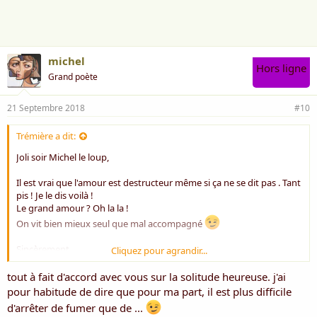
m
e
:
michel
Hors ligne
Grand poète
21 Septembre 2018
#10
Trémière a dit:
Joli soir Michel le loup,
Il est vrai que l'amour est destructeur même si ça ne se dit pas . Tant
pis ! Je le dis voilà !
Le grand amour ? Oh la la !
On vit bien mieux seul que mal accompagné
Sincèrement
Cliquez pour agrandir...
Rose ***
tout à fait d'accord avec vous sur la solitude heureuse. j'ai
pour habitude de dire que pour ma part, il est plus difficile
d'arrêter de fumer que de ...