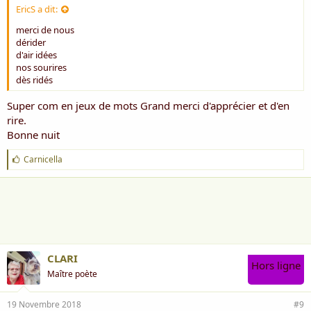
EricS a dit:
merci de nous
dérider
d'air idées
nos sourires
dès ridés
Super com en jeux de mots Grand merci d'apprécier et d'en
rire.
Bonne nuit
J
Carnicella
'
a
i
m
e
:
CLARI
Hors ligne
Maître poète
19 Novembre 2018
#9