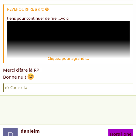
REVEPOURPRE a dit:
tiens pour continuer de rire.....voici
Cliquez pour agrandir...
Merci d'être là RP !
Bonne nuit
J
Carnicella
'
face de bouc!!!!!mdr
a
i
m
e
:
danielm
D
Hors ligne