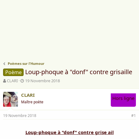
Poèmes sur l'Humour
Loup-phoque à "donf" contre grisaille
Poème
A
D
CLARI
19 Novembre 2018
u
a
t
t
CLARI
e
e
Hors ligne
Maître poète
u
d
r
e
d
d
19 Novembre 2018
#1
e
é
l
b
a
u
Loup-phoque à "donf" contre grise ail
d
t