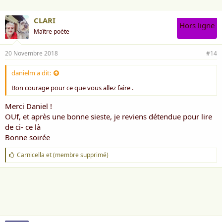
CLARI
Hors ligne
Maître poète
20 Novembre 2018
#14
danielm a dit:
Bon courage pour ce que vous allez faire .
Merci Daniel !
OUf, et après une bonne sieste, je reviens détendue pour lire
de ci- ce là
Bonne soirée
J
Carnicella
et
(membre supprimé)
'
a
i
m
e
: