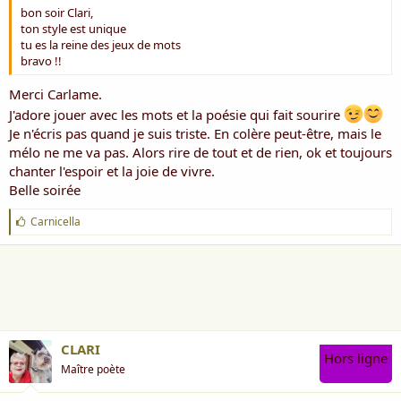
bon soir Clari,
ton style est unique
tu es la reine des jeux de mots
bravo !!
Merci Carlame.
J'adore jouer avec les mots et la poésie qui fait sourire
Je n'écris pas quand je suis triste. En colère peut-être, mais le
mélo ne me va pas. Alors rire de tout et de rien, ok et toujours
chanter l'espoir et la joie de vivre.
Belle soirée
J
Carnicella
'
a
i
m
e
:
CLARI
Hors ligne
Maître poète