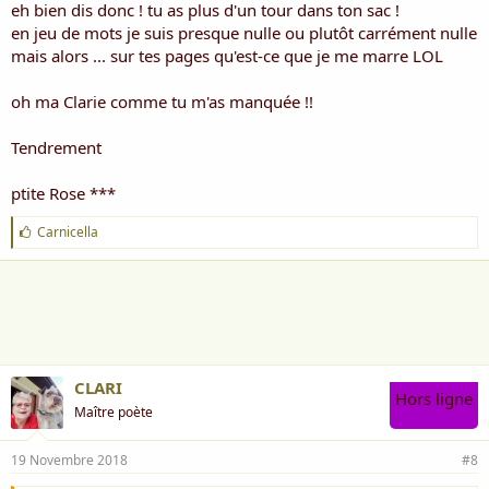
eh bien dis donc ! tu as plus d'un tour dans ton sac !
en jeu de mots je suis presque nulle ou plutôt carrément nulle
mais alors ... sur tes pages qu'est-ce que je me marre LOL
oh ma Clarie comme tu m'as manquée !!
Tendrement
ptite Rose ***
J
Carnicella
'
a
i
m
e
:
CLARI
Hors ligne
Maître poète
19 Novembre 2018
#8