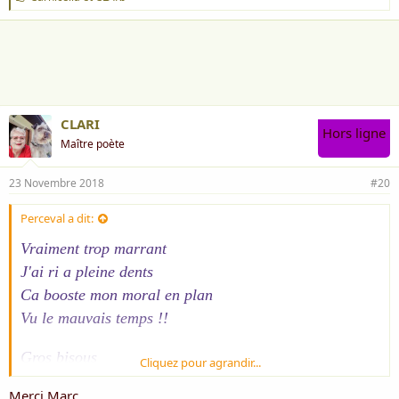
'
a
i
m
e
:
CLARI
Hors ligne
Maître poète
23 Novembre 2018
#20
Perceval a dit:
Vraiment trop marrant
J'ai ri a pleine dents
Ca booste mon moral en plan
Vu le mauvais temps !!
Gros bisous
Cliquez pour agrandir...
Marc
Merci Marc.