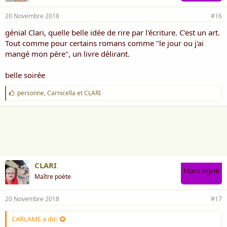
20 Novembre 2018
#16
génial Clari, quelle belle idée de rire par l'écriture. C'est un art.
Tout comme pour certains romans comme "le jour ou j'ai
mangé mon père", un livre délirant.
belle soirée
J
personne
,
Carnicella
et
CLARI
'
a
i
m
e
:
CLARI
Hors ligne
Maître poète
20 Novembre 2018
#17
CARLAME a dit: