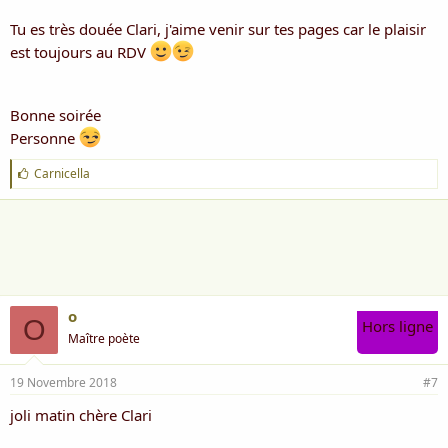
Tu es très douée Clari, j'aime venir sur tes pages car le plaisir
est toujours au RDV
Bonne soirée
Personne
J
Carnicella
'
a
i
m
e
:
o
O
Hors ligne
Maître poète
19 Novembre 2018
#7
joli matin chère Clari