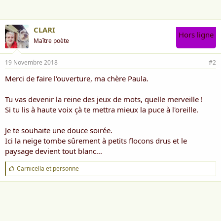
:
CLARI
Hors ligne
Maître poète
19 Novembre 2018
#2
Merci de faire l'ouverture, ma chère Paula.
Tu vas devenir la reine des jeux de mots, quelle merveille !
Si tu lis à haute voix çà te mettra mieux la puce à l'oreille.
Je te souhaite une douce soirée.
Ici la neige tombe sûrement à petits flocons drus et le
paysage devient tout blanc...
J
Carnicella
et
personne
'
a
i
m
e
: