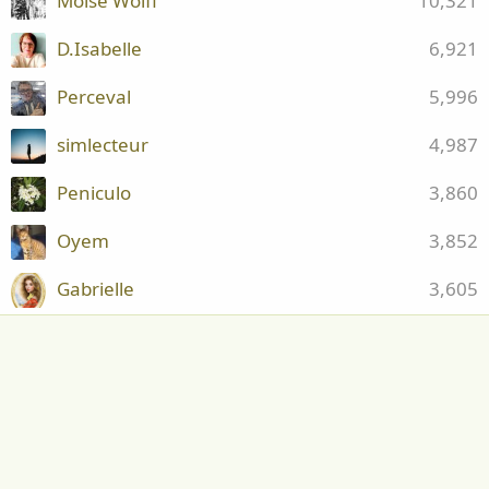
Moïse Wolff
10,321
D.Isabelle
6,921
Perceval
5,996
simlecteur
4,987
Peniculo
3,860
Oyem
3,852
Gabrielle
3,605