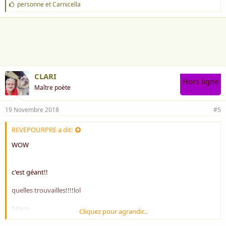
J
personne
et
Carnicella
'
a
i
m
e
:
CLARI
Hors ligne
Maître poète
19 Novembre 2018
#5
REVEPOURPRE a dit:
WOW
c'est géant!!
quelles trouvailles!!!!lol
bravo
Cliquez pour agrandir...