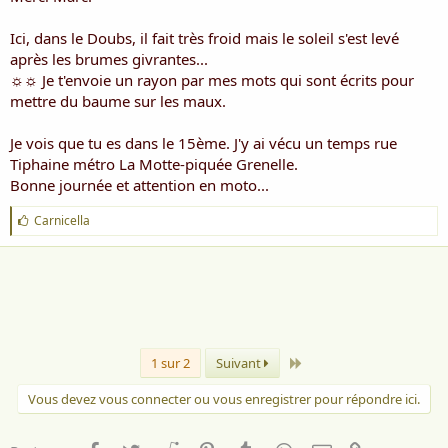
Ici, dans le Doubs, il fait très froid mais le soleil s'est levé
après les brumes givrantes...
☼☼ Je t'envoie un rayon par mes mots qui sont écrits pour
mettre du baume sur les maux.
Je vois que tu es dans le 15ème. J'y ai vécu un temps rue
Tiphaine métro La Motte-piquée Grenelle.
Bonne journée et attention en moto...
J
Carnicella
'
a
i
m
e
:
Dernier
1 sur 2
Suivant
Vous devez vous connecter ou vous enregistrer pour répondre ici.