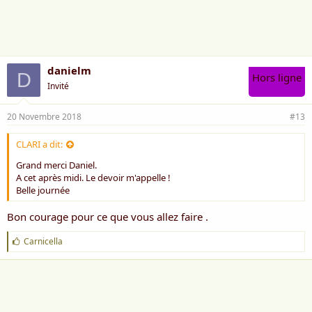
i
m
e
:
danielm
D
Hors ligne
Invité
20 Novembre 2018
#13
CLARI a dit:
Grand merci Daniel.
A cet après midi. Le devoir m'appelle !
Belle journée
Bon courage pour ce que vous allez faire .
J
Carnicella
'
a
i
m
e
: