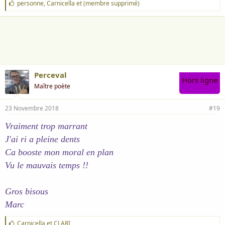
J
personne
,
Carnicella
et
(membre supprimé)
'
a
i
m
e
:
Perceval
Hors ligne
Maître poète
23 Novembre 2018
#19
Vraiment trop marrant
J'ai ri a pleine dents
Ca booste mon moral en plan
Vu le mauvais temps !!
Gros bisous
Marc
J
Carnicella
et
CLARI