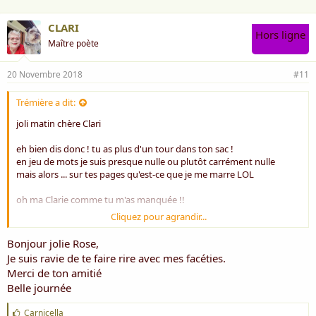
Le bon vieux cendrier
C'est pour "des cendres".
CLARI
Hors ligne
Mais j'vous dis pour "mon thé",
Maître poète
Ma théière n'est pas à vendre.
20 Novembre 2018
#11
La lettre A c'est la première voyelle
Très pointue, pour qu'on la "voye" elle.
Le clocher c'est là qu'on sonne
Trémière a dit:
Il s'écrit avec cinq consonnes...
joli matin chère Clari
Une poule ch'a pond
eh bien dis donc ! tu as plus d'un tour dans ton sac !
Un chapon ch'a pond pas ☻
en jeu de mots je suis presque nulle ou plutôt carrément nulle
Le peintre peint pont
mais alors ... sur tes pages qu'est-ce que je me marre LOL
Le pompier fait pimpon ☺
oh ma Clarie comme tu m'as manquée !!
Excusez mon araignée au « plat donf » ☺♥☺
C'est pour vous remonter l'moral à donf ☺♦☺
Cliquez pour agrandir...
Tendrement
Bonjour jolie Rose,
ptite Rose ***
Je suis ravie de te faire rire avec mes facéties.
MC - 8/12/2014
Merci de ton amitié
Belle journée
J
Carnicella