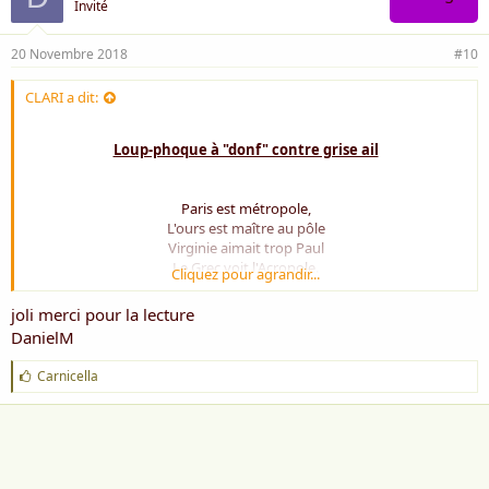
Invité
20 Novembre 2018
#10
CLARI a dit:
Loup-phoque à "donf" contre grise ail
Paris est métropole,
L'ours est maître au pôle
Virginie aimait trop Paul
Le Grec voit l'Acropole.
Cliquez pour agrandir...
Les oiseaux de paradis
joli merci pour la lecture
Font leurs nids...
DanielM
Les banquiers bouffons
Nient leurs fonds ☺
J
Carnicella
'
L'internaute clique
a
De façon cyclique
i
Sa femme claque
m
e
Plus d'une plaque
: