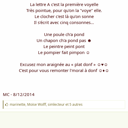
La lettre A c'est la première voyelle
Très pointue, pour qu'on la "voye" elle.
Le clocher c'est là qu'on sonne
Il s'écrit avec cinq consonnes...
Une poule ch'a pond
Un chapon ch'a pond pas ☻
Le peintre peint pont
Le pompier fait pimpon ☺
Excusez mon araignée au « plat donf » ☺♥☺
C'est pour vous remonter l'moral à donf ☺♦☺
MC - 8/12/2014
J
marinette
,
Moïse Wolff
,
simlecteur
et 5 autres
'
a
i
m
e