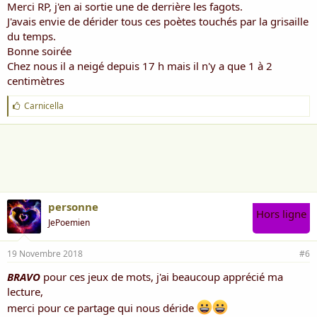
Merci RP, j'en ai sortie une de derrière les fagots.
J'avais envie de dérider tous ces poètes touchés par la grisaille
amitiiés
du temps.
Bonne soirée
RP
Chez nous il a neigé depuis 17 h mais il n'y a que 1 à 2
centimètres
J
Carnicella
'
a
i
m
e
:
personne
Hors ligne
JePoemien
19 Novembre 2018
#6
BRAVO
pour ces jeux de mots, j'ai beaucoup apprécié ma
lecture,
merci pour ce partage qui nous déride