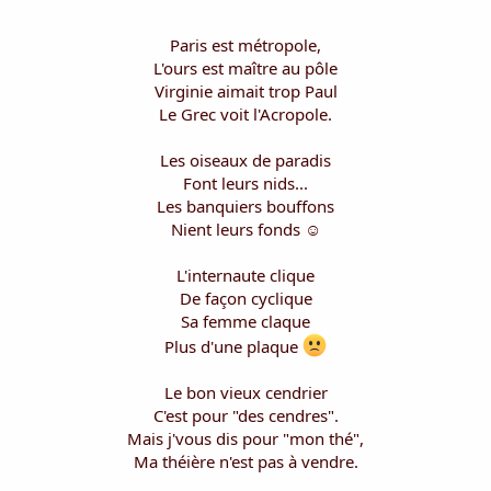
i
s
Paris est métropole,
c
L'ours est maître au pôle
u
s
Virginie aimait trop Paul
s
Le Grec voit l'Acropole.
i
o
Les oiseaux de paradis
n
Font leurs nids...
Les banquiers bouffons
Nient leurs fonds ☺
L'internaute clique
De façon cyclique
Sa femme claque
Plus d'une plaque
Le bon vieux cendrier
C'est pour "des cendres".
Mais j'vous dis pour "mon thé",
Ma théière n'est pas à vendre.