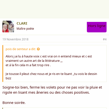
Sa femme claque
Plus d'une plaque
Le bon vieux cendrier
C'est pour "des cendres".
CLARI
Hors ligne
Mais j'vous dis pour "mon thé",
Maître poète
Ma théière n'est pas à vendre.
La lettre A c'est la première voyelle
19 Novembre 2018
#4
Très pointue, pour qu'on la "voye" elle.
Le clocher c'est là qu'on sonne
pois de senteur a dit:
Il s'écrit avec cinq consonnes...
Alors j ai lu á haute voix c est vrai on n entend mieux et c est
vraiment un autre art de la littérature ,,,
Une poule ch'a pond
et á la fin cela m a fait trop rire .
Un chapon ch'a pond pas ☻
Le peintre peint pont
Je tousse il pleut chez nous et je ris en te lisant ,,tu vois le dessin
Le pompier fait pimpon ☺
bizz
Excusez mon araignée au « plat donf » ☺♥☺
Soigne-toi bien, ferme les volets pour ne pas voir la pluie et
C'est pour vous remonter l'moral à donf ☺♦☺
rigole en lisant mes âneries ou des choses positives.
Bonne soirée.
MC - 8/12/2014