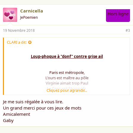
Carnicella
Hors ligne
JePoemien
19 Novembre 2018
#3
CLARI a dit:
Loup-phoque à "donf" contre grise ail
Paris est métropole,
L'ours est maître au pôle
Virginie aimait trop Paul
Le Grec voit l'Acropole.
Cliquez pour agrandir...
Les oiseaux de paradis
Je me suis régalée à vous lire.
Font leurs nids...
Un grand merci pour ces jeux de mots
Les banquiers bouffons
Amicalement
Nient leurs fonds ☺
Gaby
L'internaute clique
De façon cyclique