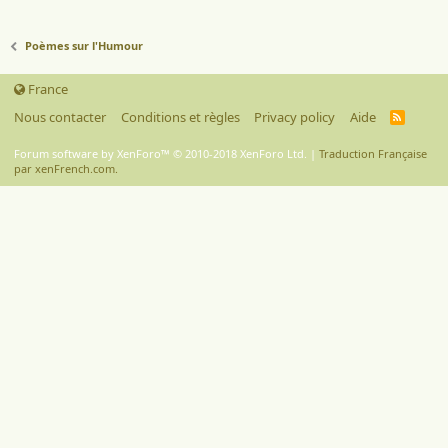
Poèmes sur l'Humour
France
Nous contacter
Conditions et règles
Privacy policy
Aide
R
S
S
Forum software by XenForo™
© 2010-2018 XenForo Ltd.
|
Traduction Française
par xenFrench.com.