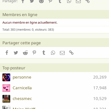
Facebook
Twitter
Reddit
Pinterest
Tumblr
WhatsApp
Email
Lien
Partager:
Membres en ligne
Aucun membre en ligne actuellement.
Total: 383 (membres: 0, visiteurs: 383)
Partager cette page
Facebook
Twitter
Reddit
Pinterest
Tumblr
WhatsApp
Email
Lien
Top posteur
personne
20,269
Carnicella
17,948
chessmec
10,529