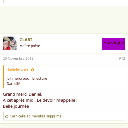
'
a
i
m
e
:
CLARI
Hors ligne
Maître poète
20 Novembre 2018
#12
danielm a dit:
joli merci pour la lecture
DanielM
Grand merci Daniel.
A cet après midi. Le devoir m'appelle !
Belle journée
J
Carnicella
et
(membre supprimé)
'
a