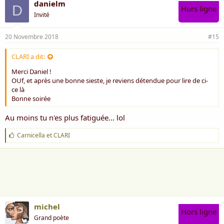
danielm
D
Hors ligne
Invité
20 Novembre 2018
#15
CLARI a dit:
Merci Daniel !
OUf, et après une bonne sieste, je reviens détendue pour lire de ci-
ce là
Bonne soirée
Au moins tu n'es plus fatiguée... lol
J
Carnicella
et
CLARI
'
a
i
m
e
:
michel
Hors ligne
Grand poète