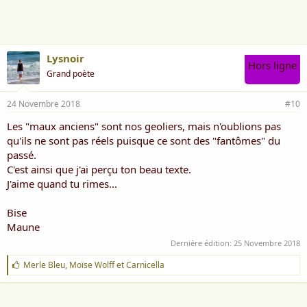
m
e
:
Lysnoir
Hors ligne
Grand poète
24 Novembre 2018
#10
Les "maux anciens" sont nos geoliers, mais n'oublions pas
qu'ils ne sont pas réels puisque ce sont des "fantômes" du
passé.
C'est ainsi que j'ai perçu ton beau texte.
J'aime quand tu rimes...
Bise
Maune
Dernière édition:
25 Novembre 2018
J
Merle Bleu
,
Moïse Wolff
et
Carnicella
'
a
i