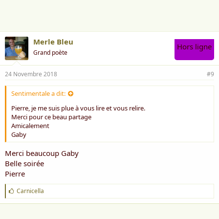
m
e
:
Merle Bleu
Hors ligne
Grand poète
24 Novembre 2018
#9
Sentimentale a dit:
Pierre, je me suis plue à vous lire et vous relire.
Merci pour ce beau partage
Amicalement
Gaby
Merci beaucoup Gaby
Belle soirée
Pierre
J
Carnicella
'
a
i