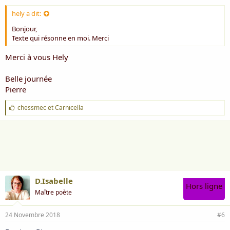
hely a dit:
Bonjour,
Texte qui résonne en moi. Merci
Merci à vous Hely
Belle journée
Pierre
J
chessmec
et
Carnicella
'
a
i
m
e
:
D.Isabelle
Hors ligne
Maître poète
24 Novembre 2018
#6