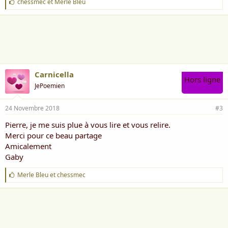
J
chessmec
et
Merle Bleu
'
a
i
m
e
:
Carnicella
Hors ligne
JePoemien
24 Novembre 2018
#3
Pierre, je me suis plue à vous lire et vous relire.
Merci pour ce beau partage
Amicalement
Gaby
J
Merle Bleu
et
chessmec
'
a
i
m
e
: