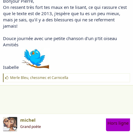
Bonjour Pierre,
On ressent très fort tes maux en te lisant, ce qui rassure c'est
que le texte est de 2013, j'espère que tu es un peu mieux,
mais je sais, qu'il y a des blessures qui ne se referment
jamais!
Douce journée avec une petite chanson d'un p'tit oiseau
Amitiés
Isabelle
J
Merle Bleu
,
chessmec
et
Carnicella
'
a
i
m
e
:
michel
Hors ligne
Grand poète