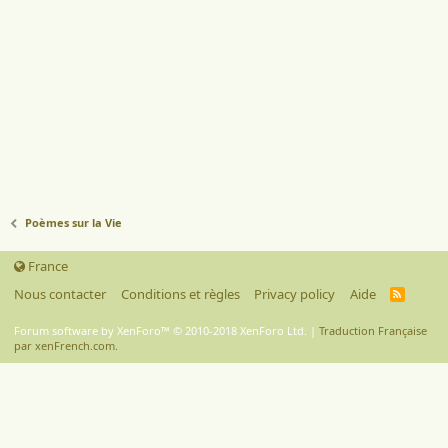
Poèmes sur la Vie
France
Nous contacter
Conditions et règles
Privacy policy
Aide
R
S
S
Forum software by XenForo™
© 2010-2018 XenForo Ltd.
|
Traduction Française
par xenFrench.com.