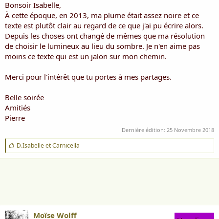
Bonsoir Isabelle,
À cette époque, en 2013, ma plume était assez noire et ce
texte est plutôt clair au regard de ce que j'ai pu écrire alors.
Depuis les choses ont changé de mêmes que ma résolution
de choisir le lumineux au lieu du sombre. Je n'en aime pas
moins ce texte qui est un jalon sur mon chemin.
Merci pour l'intérêt que tu portes à mes partages.
Belle soirée
Amitiés
Pierre
Dernière édition:
25 Novembre 2018
J
D.Isabelle
et
Carnicella
'
a
i
m
e
:
Moïse Wolff