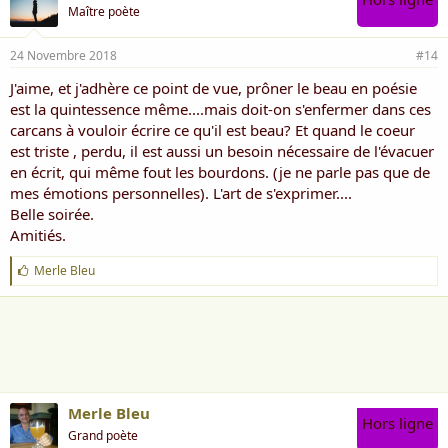
Maître poète
24 Novembre 2018
#14
J'aime, et j'adhère ce point de vue, prôner le beau en poésie
est la quintessence même....mais doit-on s'enfermer dans ces
carcans à vouloir écrire ce qu'il est beau? Et quand le coeur
est triste , perdu, il est aussi un besoin nécessaire de l'évacuer
en écrit, qui même fout les bourdons. (je ne parle pas que de
mes émotions personnelles). L'art de s'exprimer....
Belle soirée.
Amitiés.
J
Merle Bleu
'
a
i
m
e
:
Merle Bleu
Hors ligne
Grand poète