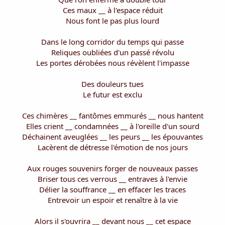
i
Ces maux __ à l'espace réduit
s
Nous font le pas plus lourd
c
u
s
Dans le long corridor du temps qui passe
s
Reliques oubliées d'un passé révolu
i
Les portes dérobées nous révèlent l'impasse
o
n
Des douleurs tues
Le futur est exclu
Ces chimères __ fantômes emmurés __ nous hantent
Elles crient __ condamnées __ à l'oreille d'un sourd
Déchainent aveuglées __ les peurs __ les épouvantes
Lacèrent de détresse l'émotion de nos jours
Aux rouges souvenirs forger de nouveaux passes
Briser tous ces verrous __ entraves à l'envie
Délier la souffrance __ en effacer les traces
Entrevoir un espoir et renaître à la vie
Alors il s'ouvrira __ devant nous __ cet espace