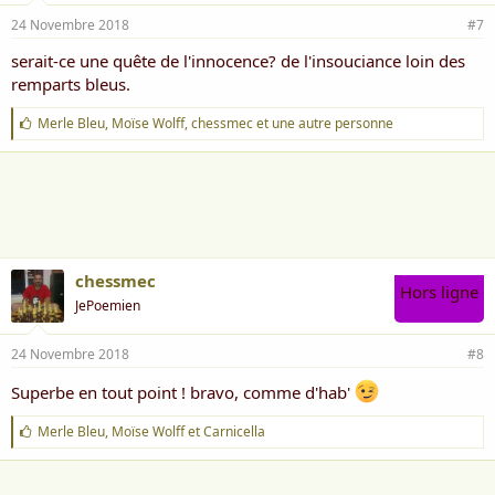
24 Novembre 2018
#7
serait-ce une quête de l'innocence? de l'insouciance loin des
remparts bleus.
J
Merle Bleu
,
Moïse Wolff
,
chessmec
et une autre personne
'
a
i
m
e
:
chessmec
Hors ligne
JePoemien
24 Novembre 2018
#8
Superbe en tout point ! bravo, comme d'hab'
J
Merle Bleu
,
Moïse Wolff
et
Carnicella
'
a
i