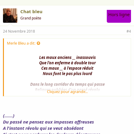
Chat bleu
Hors ligne
Grand poète
24 Novembre 2018
#4
Merle Bleu a dit:
Les maux anciens __ inassouvis
Que l'on enferme à double tour
Ces maux __ à l'espace réduit
Nous font le pas plus lourd
Dans le long corridor du temps qui passe
Reliques oubliées d'un passé révolu
Cliquez pour agrandir...
Les portes dérobées nous révèlent l'impasse
Des douleurs tues
Le futur est exclu
(.......)
Du passé ne pensez aux impasses affreuses
Ces chimères __ fantômes emmurés __ nous hantent
Elles crient __ condamnées __ à l'oreille d'un sourd
A l'instant révolu qui se veut obsédant
Déchainent aveuglées __ les peurs __ les épouvantes