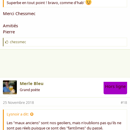
Superbe en tout point ! bravo, comme d'hab'
Merci Chessmec
Amitiés
Pierre
J
chessmec
'
a
i
m
e
:
Merle Bleu
Hors ligne
Grand poète
25 Novembre 2018
#18
Lysnoir a dit:
Les "maux anciens" sont nos geoliers, mais n'oublions pas qu'ils ne
sont pas réels puisque ce sont des "fantômes" du passé.