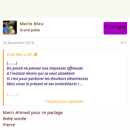
m
e
:
Merle Bleu
Hors ligne
Grand poète
24 Novembre 2018
#11
Chat bleu a dit:
(.......)
Du passé ne pensez aux impasses affreuses
A l'instant révolu qui se veut obsédant
Si c'est pour perdurer les douleurs désatreuses
Mais vivez le présent et ses antécédants !....
(........)
Cliquez pour agrandir...
Beau poème bien inspirant .
Merci pour de si beau partae
Merci Ahmed pour ce partage
Belle soirée
Ahmed B.
Pierre