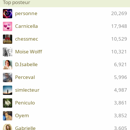
Top posteur
personne
20,269
Carnicella
17,948
chessmec
10,529
Moïse Wolff
10,321
D.Isabelle
6,921
Perceval
5,996
simlecteur
4,987
Peniculo
3,861
Oyem
3,852
Gabrielle
3,605