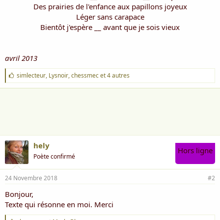
Des prairies de l'enfance aux papillons joyeux
Léger sans carapace
Bientôt j'espère __ avant que je sois vieux
avril 2013
J
simlecteur
,
Lysnoir
,
chessmec
et 4 autres
'
a
i
m
e
:
hely
Hors ligne
Poète confirmé
24 Novembre 2018
#2
Bonjour,
Texte qui résonne en moi. Merci