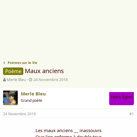
Poèmes sur la Vie
Maux anciens
Poème
A
D
Merle Bleu
24 Novembre 2018
u
a
t
t
Merle Bleu
e
e
Hors ligne
Grand poète
u
d
r
e
d
d
24 Novembre 2018
#1
e
é
l
b
a
u
Les maux anciens __ inassouvis
d
t
Que l'on enferme à double tour