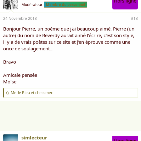
Hors ligne
Modérateur
Membre du personnel
24 Novembre 2018
#13
Bonjour Pierre, un poème que j'ai beaucoup aimé, Pierre (un
autre) du nom de Reverdy aurait aimé l'écrire, c'est son style,
il y a de vrais poètes sur ce site et j'en éprouve comme une
once de soulagement...
Bravo
Amicale pensée
Moïse
J
Merle Bleu
et
chessmec
'
a
i
m
e
:
simlecteur
Hors ligne