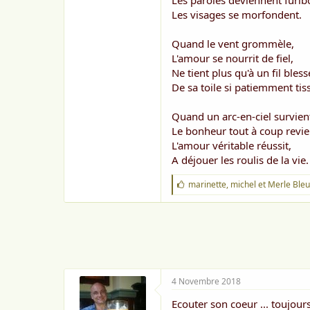
Les paroles deviennent furib
o
n
Les visages se morfondent.
Quand le vent grommèle,
L'amour se nourrit de fiel,
Ne tient plus qu'à un fil bless
De sa toile si patiemment tis
Quand un arc-en-ciel survien
Le bonheur tout à coup revie
L'amour véritable réussit,
A déjouer les roulis de la vie.
J
marinette
,
michel
et
Merle Bleu
'
a
i
m
e
:
4 Novembre 2018
Ecouter son coeur ... toujour