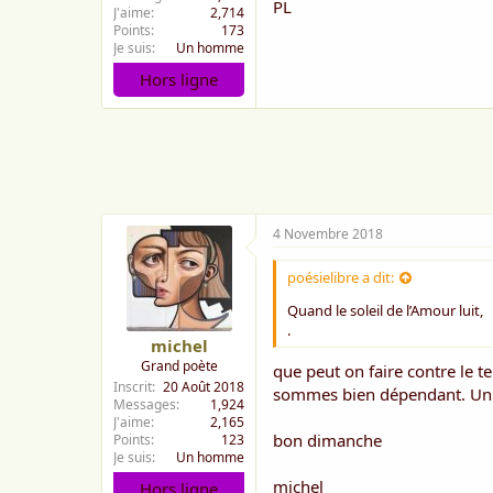
PL
J'aime
2,714
Points
173
Je suis
Un homme
Hors ligne
4 Novembre 2018
poésielibre a dit:
Quand le soleil de l’Amour luit,
.
michel
Grand poète
que peut on faire contre le t
Inscrit
20 Août 2018
sommes bien dépendant. Un jo
Messages
1,924
J'aime
2,165
bon dimanche
Points
123
Je suis
Un homme
michel
Hors ligne