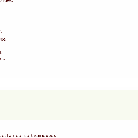
ondes,
é,
sée.
t,
nt.
s et l'amour sort vainqueur.