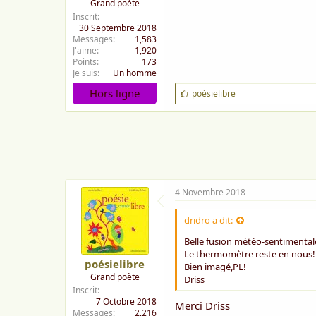
Grand poète
Inscrit
30 Septembre 2018
Messages
1,583
J'aime
1,920
Points
173
Je suis
Un homme
Hors ligne
J
poésielibre
'
a
i
m
e
:
4 Novembre 2018
dridro a dit:
Belle fusion météo-sentimentale 
Le thermomètre reste en nous!
poésielibre
Bien imagé,PL!
Grand poète
Driss
Inscrit
7 Octobre 2018
Merci Driss
Messages
2,216