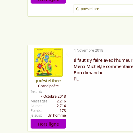
J
poésielibre
'
a
i
m
e
:
4 Novembre 2018
Il faut s'y faire avec l'hume
Merci Michel,le commentaire
Bon dimanche
PL
poésielibre
Grand poète
Inscrit
7 Octobre 2018
Messages
2,216
J'aime
2,714
Points
173
Je suis
Un homme
Hors ligne