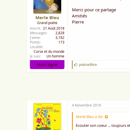
Merci pour ce partage
Amitiés
Merle Bleu
Pierre
Grand poète
Inscrit
21 Août 2018
Messages
2,828
J'aime
3,182
Points
173
Localité
Corse et du monde
Je suis
Un homme
Hors ligne
J
poésielibre
'
a
i
m
e
:
4 Novembre 2018
Merle Bleu a dit:
Ecouter son coeur ... toujours e