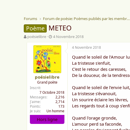
Forums
Forum de poésie: Poèmes publiés par les membres
METEO
Poème
A
D
poésielibre
4 Novembre 2018
u
a
t
t
4 Novembre 2018
e
e
Quand le soleil de l’Amour lui
u
d
r
e
La tristesse s'enfuit,
d
d
C'est le retour des caresses,
e
é
De la douceur, de la tendress
poésielibre
l
b
Grand poète
a
u
Quand le soleil de l’envie luit
Inscrit
d
t
7 Octobre 2018
La tristesse s’évanouit,
i
Messages
2,216
s
Un sourire éclaire les lèvres,
J'aime
2,714
c
Les regards tout à coup s’enf
Points
173
u
Je suis
Un homme
s
Quand l'orage gronde,
Hors ligne
s
L'amour perd sa faconde,
i