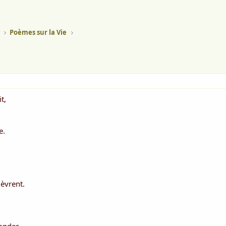
Poèmes sur la Vie
t,
e.
,
ièvrent.