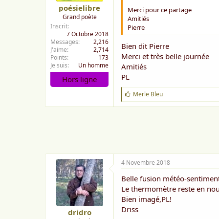
poésielibre
Merci pour ce partage
Grand poète
Amitiés
Inscrit
Pierre
7 Octobre 2018
Messages
2,216
Bien dit Pierre
J'aime
2,714
Merci et très belle journée
Points
173
Je suis
Un homme
Amitiés
PL
Hors ligne
J
Merle Bleu
'
a
i
m
e
:
4 Novembre 2018
Belle fusion météo-sentimenta
Le thermomètre reste en nou
Bien imagé,PL!
Driss
dridro