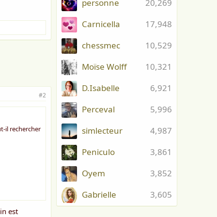
personne
20,269
Carnicella
17,948
chessmec
10,529
Moïse Wolff
10,321
D.Isabelle
6,921
#2
Perceval
5,996
t-il rechercher
simlecteur
4,987
Peniculo
3,861
Oyem
3,852
Gabrielle
3,605
in est