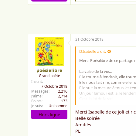
'
a
i
m
e
:
31 Octobre 2018
D.Isabelle a dit:
Merci Poésilibre de ce partage r
poésielibre
La valse de la vie...
Grand poète
Elle tourne à l’endroit, elle tour
Inscrit
Elle nous fait rire, comme elle n
7 Octobre 2018
Elle suit la mesure à tous les t
Messages
2,216
Un jour l’amour est là, le lendema
J'aime
2,714
C'est la loi de la vie!
Points
173
Je suis
Un homme
Belle soirée
Merci Isabelle de ce joli et 
Hors ligne
Amitiés
Belle soirée
Isabelle
Amitiés
PL