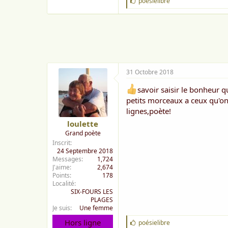
J
poésielibre
'
a
i
m
e
:
31 Octobre 2018
savoir saisir le bonheur q
petits morceaux a ceux qu'on 
lignes,poète!
loulette
Grand poète
Inscrit
24 Septembre 2018
Messages
1,724
J'aime
2,674
Points
178
Localité
SIX-FOURS LES
PLAGES
Je suis
Une femme
Hors ligne
J
poésielibre