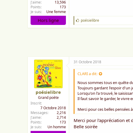
J'aime
13,596
Points
173
Je suis
Une femme
Hors ligne
J
poésielibre
'
a
i
m
e
:
31 Octobre 2018
CLARI a dit:
Nous sommes tous en quête du
Toujours gardant l'espoir d'un j
poésielibre
Lorsqu'on l'a trouvé, le saisiss
Grand poète
Il faut savoir le garder, le vivre
Inscrit
7 Octobre 2018
Merci pour ces belles pensées à
Messages
2,216
J'aime
2,714
Merci pour l'appréciation et 
Points
173
Belle soirée
Je suis
Un homme