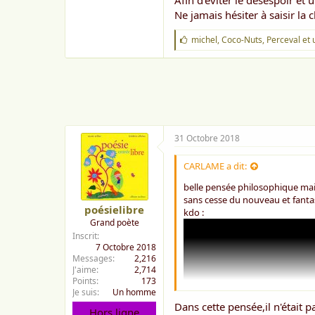
Afin d’éviter le désespoir et 
o
n
Ne jamais hésiter à saisir la
J
michel
,
Coco-Nuts
,
Perceval
et 
'
a
i
m
e
:
31 Octobre 2018
CARLAME a dit:
belle pensée philosophique mais 
sans cesse du nouveau et fanta
poésielibre
kdo :
Grand poète
Inscrit
7 Octobre 2018
Messages
2,216
J'aime
2,714
Points
173
Je suis
Un homme
Dans cette pensée,il n'était 
Hors ligne