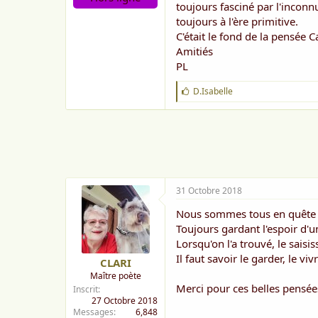
toujours fasciné par l'inconnu
toujours à l'ère primitive.
C'était le fond de la pensée 
Amitiés
PL
J
D.Isabelle
'
a
i
m
amitiés
e
carlame
:
31 Octobre 2018
Nous sommes tous en quête
Toujours gardant l'espoir d'un
Lorsqu'on l'a trouvé, le saisi
Il faut savoir le garder, le vi
CLARI
Maître poète
Merci pour ces belles pensée
Inscrit
27 Octobre 2018
Messages
6,848