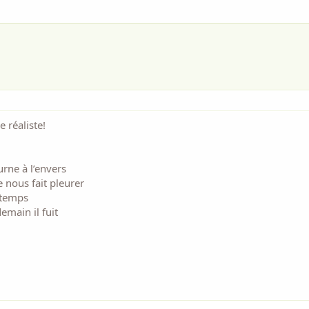
 réaliste!
ourne à l’envers
e nous fait pleurer
s temps
demain il fuit