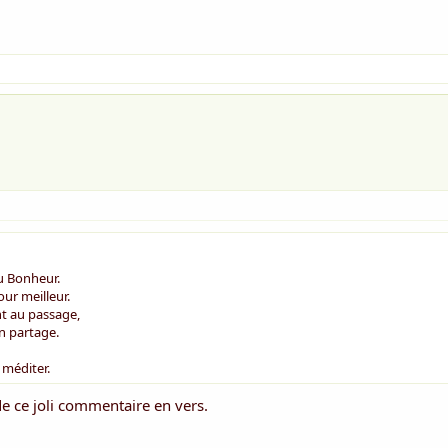
 Bonheur.
our meilleur.
ant au passage,
 en partage.
 méditer.
de ce joli commentaire en vers.