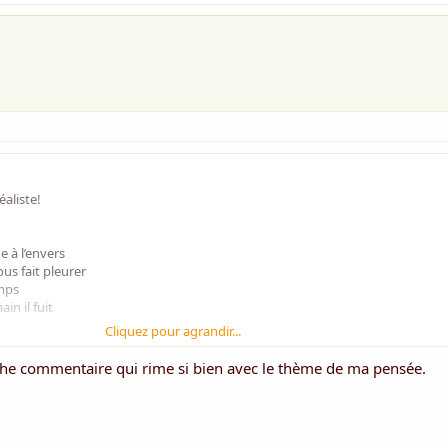
éaliste!
ne à l’envers
ous fait pleurer
emps
in il fuit
Cliquez pour agrandir...
riche commentaire qui rime si bien avec le thème de ma pensée.