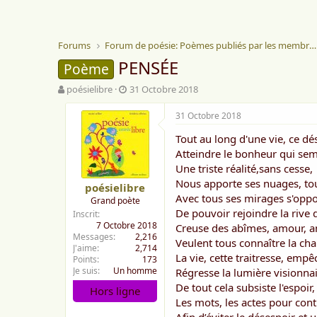
Forums
Forum de poésie: Poèmes publiés par les membres
PENSÉE
Poème
A
D
poésielibre
31 Octobre 2018
u
a
t
t
31 Octobre 2018
e
e
Tout au long d'une vie, ce dé
u
d
r
e
Atteindre le bonheur qui sem
d
d
Une triste réalité,sans cesse,
e
é
Nous apporte ses nuages, tou
poésielibre
l
b
Avec tous ses mirages s'oppos
Grand poète
a
u
De pouvoir rejoindre la rive de
Inscrit
d
t
7 Octobre 2018
Creuse des abîmes, amour, am
i
Messages
2,216
s
Veulent tous connaître la ch
J'aime
2,714
c
La vie, cette traitresse, emp
Points
173
u
Je suis
Un homme
Régresse la lumière visionnai
s
De tout cela subsiste l'espoir
Hors ligne
s
Les mots, les actes pour cont
i