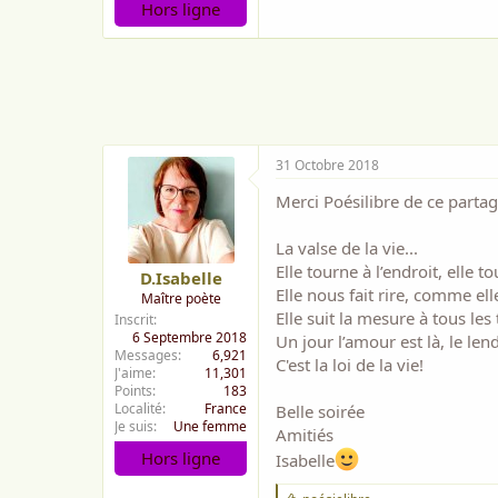
Hors ligne
31 Octobre 2018
Merci Poésilibre de ce partage
La valse de la vie...
Elle tourne à l’endroit, elle t
D.Isabelle
Elle nous fait rire, comme ell
Maître poète
Elle suit la mesure à tous le
Inscrit
6 Septembre 2018
Un jour l’amour est là, le len
Messages
6,921
C'est la loi de la vie!
J'aime
11,301
Points
183
Localité
France
Belle soirée
Je suis
Une femme
Amitiés
Hors ligne
Isabelle