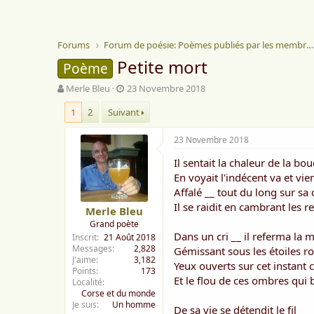
Forums
Forum de poésie: Poèmes publiés par les membres
Petite mort
Poème
A
D
Merle Bleu
23 Novembre 2018
u
a
1
2
Suivant
t
t
e
e
u
d
23 Novembre 2018
r
e
Il sentait la chaleur de la bo
d
d
e
é
En voyait l'indécent va et vie
l
b
Affalé __ tout du long sur sa
a
u
Il se raidit en cambrant les r
Merle Bleu
d
t
Grand poète
i
Dans un cri __ il referma la 
Inscrit
21 Août 2018
s
Messages
2,828
Gémissant sous les étoiles r
c
J'aime
3,182
u
Yeux ouverts sur cet instant 
Points
173
s
Et le flou de ces ombres qui
Localité
s
Corse et du monde
i
Je suis
Un homme
De sa vie se détendit le fil