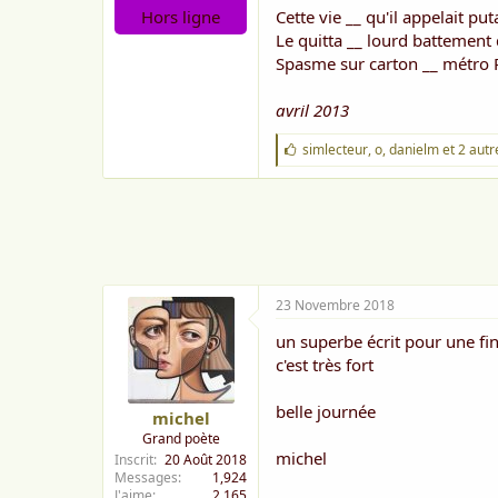
o
Hors ligne
Cette vie __ qu'il appelait put
n
Le quitta __ lourd battement 
Spasme sur carton __ métro 
avril 2013
J
simlecteur
,
o
,
danielm
et 2 autr
'
a
i
m
e
:
23 Novembre 2018
un superbe écrit pour une fin
c'est très fort
belle journée
michel
Grand poète
michel
Inscrit
20 Août 2018
Messages
1,924
J'aime
2,165