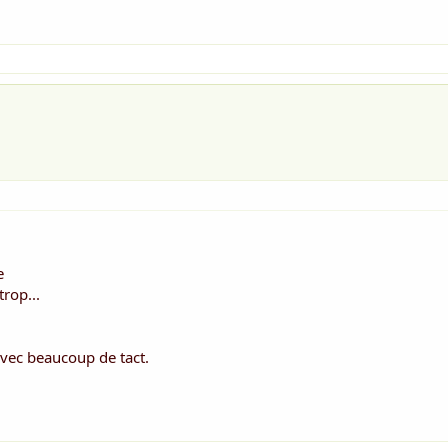
e
trop...
avec beaucoup de tact.