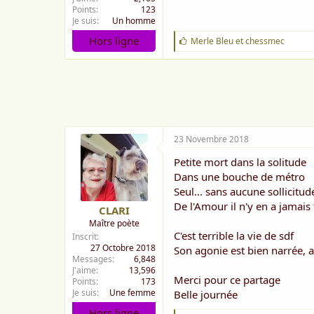
Points
123
Je suis
Un homme
Hors ligne
J
Merle Bleu
et
chessmec
'
a
i
m
e
:
23 Novembre 2018
Petite mort dans la solitude
Dans une bouche de métro
Seul... sans aucune sollicitud
De l'Amour il n'y en a jamais 
CLARI
Maître poète
C'est terrible la vie de sdf
Inscrit
27 Octobre 2018
Son agonie est bien narrée, 
Messages
6,848
J'aime
13,596
Merci pour ce partage
Points
173
Je suis
Une femme
Belle journée
Hors ligne