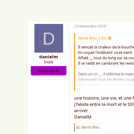
m
e
:
23 Novembre 2018
D
Merle Bleu a dit:
Il sentait la chaleur de la bouch
En voyait l'indécent va et vient
danielm
Affalé __ tout du long sur sa c
Invité
Il se raidit en cambrant les reins
Hors ligne
Dans un cri __ il referma la main
Gémissant sous les étoiles rou
Yeux ouverts sur cet instant ca
Et le flou de ces ombres qui b
une histoire, une vie, et une f
De sa vie se détendit le fil
j'hésite entre la mort et le 
Cette vie __ qu'il appelait putai
arriver
Le quitta __ lourd battement de 
DanielM
Spasme sur carton __ métro Pa
J
Merle Bleu
avril 2013
'