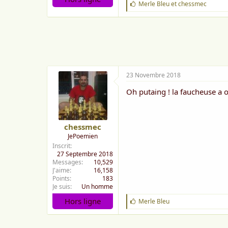
J
Merle Bleu
et
chessmec
'
a
i
m
e
:
23 Novembre 2018
Oh putaing ! la faucheuse a os
chessmec
JePoemien
Inscrit
27 Septembre 2018
Messages
10,529
J'aime
16,158
Points
183
Je suis
Un homme
Hors ligne
J
Merle Bleu
'
a
i