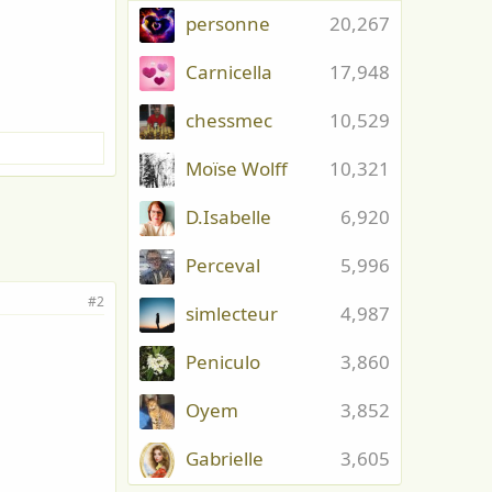
personne
20,267
Carnicella
17,948
chessmec
10,529
Moïse Wolff
10,321
D.Isabelle
6,920
Perceval
5,996
#2
simlecteur
4,987
Peniculo
3,860
Oyem
3,852
Gabrielle
3,605