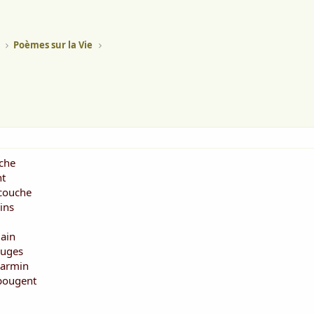
Poèmes sur la Vie
uche
nt
 couche
eins
main
ouges
carmin
 bougent