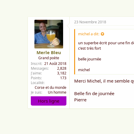
23 Novembre 2018
michel a dit:
un superbe écrit pour une fin de
c'est très fort
Merle Bleu
Grand poète
belle journée
Inscrit
21 Août 2018
Messages
2,828
michel
J'aime
3,182
Points
173
Merci Michel, il me semble que j
Localité
Corse et du monde
Je suis
Un homme
Belle fin de journée
Pierre
Hors ligne