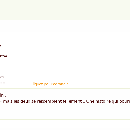
e
ouche
ges
rmin
Cliquez pour agrandir...
ougent
in .
SDF mais les deux se ressemblent tellement... Une histoire qui pour
n
cil
ntin