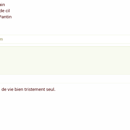
ain
de cil
Pantin
es
 de vie bien tristement seul.