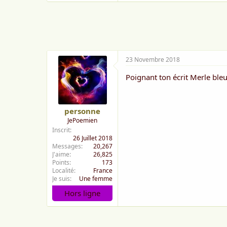
a
i
m
e
:
23 Novembre 2018
Poignant ton écrit Merle ble
personne
JePoemien
Inscrit
26 Juillet 2018
Messages
20,267
J'aime
26,825
Points
173
Localité
France
Je suis
Une femme
Hors ligne