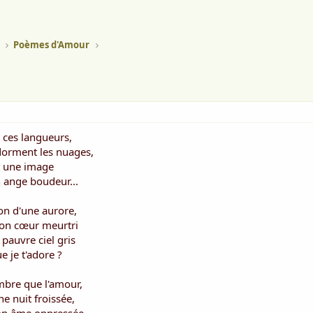
Poèmes d'Amour
e ces langueurs,
 dorment les nuages,
it une image
 ange boudeur...
n d'une aurore,
mon cœur meurtri
pauvre ciel gris
e je t'adore ?
ombre que l'amour,
ne nuit froissée,