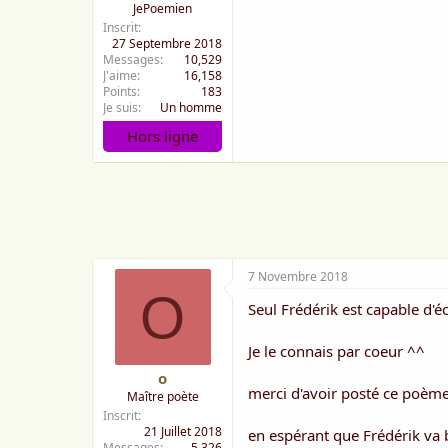
JePoemien
Inscrit
27 Septembre 2018
Messages
10,529
J'aime
16,158
Points
183
Je suis
Un homme
Hors ligne
7 Novembre 2018
O
Seul Frédérik est capable d'éc
Je le connais par coeur ^^
o
merci d'avoir posté ce poème
Maître poète
Inscrit
21 Juillet 2018
en espérant que Frédérik va 
Messages
5,326