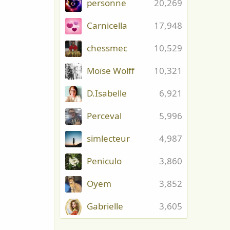
personne
20,269
Carnicella
17,948
chessmec
10,529
Moïse Wolff
10,321
D.Isabelle
6,921
Perceval
5,996
simlecteur
4,987
Peniculo
3,860
Oyem
3,852
Gabrielle
3,605