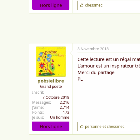
Hors ligne
J
chessmec
'
a
i
m
e
:
8 Novembre 2018
Cette lecture est un régal mat
L'amour est un inspirateur t
Merci du partage
PL
poésielibre
Grand poète
Inscrit
7 Octobre 2018
Messages
2,216
J'aime
2,714
Points
173
Je suis
Un homme
Hors ligne
J
personne
et
chessmec
'
a