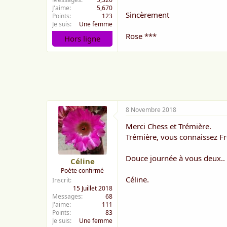
J'aime
5,670
Sincèrement
Points
123
Je suis
Une femme
Rose ***
Hors ligne
8 Novembre 2018
Merci Chess et Trémière.
Trémière, vous connaissez Fré
Douce journée à vous deux..
Céline
Poète confirmé
Céline.
Inscrit
15 Juillet 2018
Messages
68
J'aime
111
Points
83
Je suis
Une femme