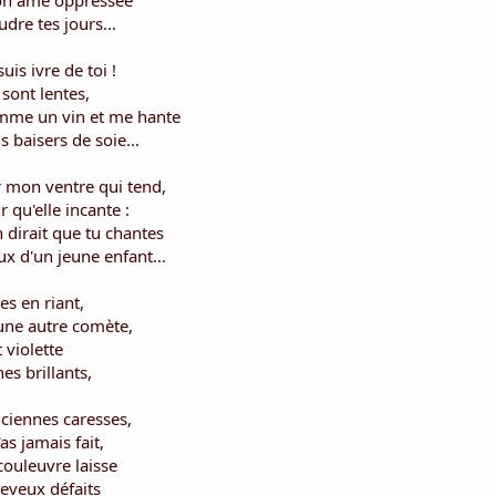
mon âme oppressée
dre tes jours...
is ivre de toi !
 sont lentes,
mme un vin et me hante
 baisers de soie...
 mon ventre qui tend,
 qu'elle incante :
dirait que tu chantes
ux d'un jeune enfant...
es en riant,
 une autre comète,
t violette
es brillants,
nciennes caresses,
as jamais fait,
couleuvre laisse
heveux défaits