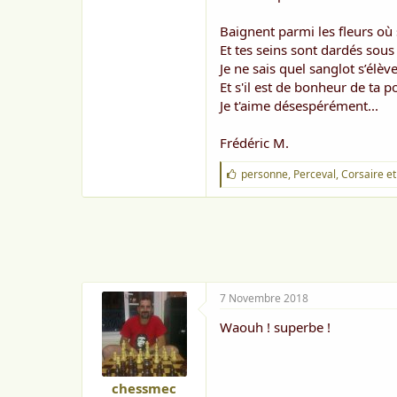
Baignent parmi les fleurs où 
Et tes seins sont dardés sous
Je ne sais quel sanglot s’él
Et s'il est de bonheur de ta po
Je t'aime désespérément...
Frédéric M.
J
personne
,
Perceval
,
Corsaire
et
'
a
i
m
e
:
7 Novembre 2018
Waouh ! superbe !
chessmec