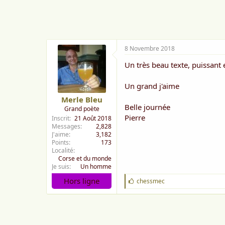
i
m
e
:
8 Novembre 2018
Un très beau texte, puissant e
Un grand j'aime
Merle Bleu
Belle journée
Grand poète
Pierre
Inscrit
21 Août 2018
Messages
2,828
J'aime
3,182
Points
173
Localité
Corse et du monde
Je suis
Un homme
Hors ligne
J
chessmec
'
a
i
m
e