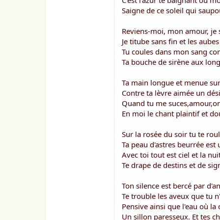
C'est l'azur te baignant où 
o
n
Saigne de ce soleil qui saupou
Reviens-moi, mon amour, je su
Je titube sans fin et les aubes
Tu coules dans mon sang co
Ta bouche de sirène aux longs
Ta main longue et menue sur
Contre ta lèvre aimée un désir
Quand tu me suces,amour,on 
En moi le chant plaintif et do
Sur la rosée du soir tu te roul
Ta peau d'astres beurrée est
Avec toi tout est ciel et la nui
Te drape de destins et de sign
Ton silence est bercé par d'a
Te trouble les aveux que tu n'
Pensive ainsi que l'eau où la 
Un sillon paresseux. Et tes c