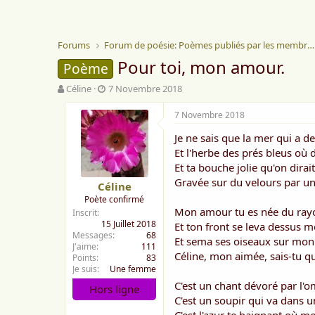
Forums
Forum de poésie: Poèmes publiés par les membres
Pour toi, mon amour.
Poème
A
D
Céline
7 Novembre 2018
u
a
t
t
7 Novembre 2018
e
e
Je ne sais que la mer qui a d
u
d
r
e
Et l'herbe des prés bleus où
d
d
Et ta bouche jolie qu'on dira
e
é
Gravée sur du velours par un
Céline
l
b
Poète confirmé
a
u
Mon amour tu es née du rayo
Inscrit
d
t
15 Juillet 2018
Et ton front se leva dessus 
i
Messages
68
s
Et sema ses oiseaux sur mon 
J'aime
111
c
Céline, mon aimée, sais-tu qu
Points
83
u
Je suis
Une femme
s
C'est un chant dévoré par l'
Hors ligne
s
C'est un soupir qui va dans u
i