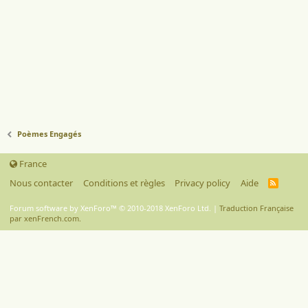
Poèmes Engagés
France
Nous contacter
Conditions et règles
Privacy policy
Aide
R
S
S
Forum software by XenForo™
© 2010-2018 XenForo Ltd.
|
Traduction Française
par xenFrench.com.