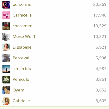
personne
20,269
Carnicella
17,948
chessmec
10,529
Moïse Wolff
10,321
D.Isabelle
6,921
Perceval
5,996
simlecteur
4,987
Peniculo
3,861
Oyem
3,852
Gabrielle
3,605