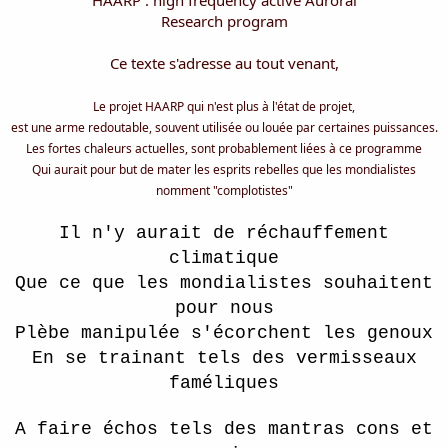
HAARP : high fréquency active Auroral
a
u
d
t
Research program
i
s
Ce texte s'adresse au tout venant,
c
u
Le projet HAARP qui n'est plus à l'état de projet,
s
s
est une arme redoutable, souvent utilisée ou louée par certaines puissances.
i
Les fortes chaleurs actuelles, sont probablement liées à ce programme
o
Qui aurait pour but de mater les esprits rebelles que les mondialistes
n
nomment "complotistes"
Il n'y aurait de réchauffement
climatique
Que ce que les mondialistes souhaitent
pour nous
Plèbe manipulée s'écorchent les genoux
En se trainant tels des vermisseaux
faméliques
A faire échos tels des mantras cons et