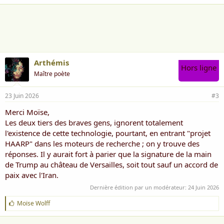
a
i
m
e
:
Arthémis
Hors ligne
Maître poète
23 Juin 2026
#3
Merci Moïse,
Les deux tiers des braves gens, ignorent totalement
l'existence de cette technologie, pourtant, en entrant "projet
HAARP" dans les moteurs de recherche ; on y trouve des
réponses. Il y aurait fort à parier que la signature de la main
de Trump au château de Versailles, soit tout sauf un accord de
paix avec l'Iran.
Dernière édition par un modérateur:
24 Juin 2026
J
Moïse Wolff
'
a