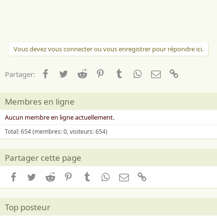
i
m
e
:
Vous devez vous connecter ou vous enregistrer pour répondre ici.
Facebook
Twitter
Reddit
Pinterest
Tumblr
WhatsApp
Email
Lien
Partager:
Membres en ligne
Aucun membre en ligne actuellement.
Total: 654 (membres: 0, visiteurs: 654)
Partager cette page
Facebook
Twitter
Reddit
Pinterest
Tumblr
WhatsApp
Email
Lien
Top posteur