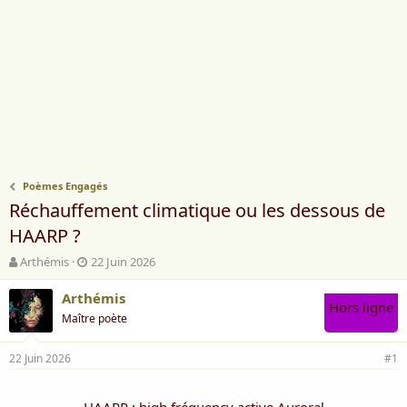
Poèmes Engagés
Réchauffement climatique ou les dessous de
HAARP ?
A
D
Arthémis
22 Juin 2026
u
a
t
t
Arthémis
Hors ligne
e
e
Maître poète
u
d
r
e
22 Juin 2026
d
d
#1
e
é
l
b