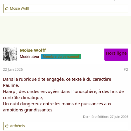
J
Moïse Wolff
'
a
i
m
e
:
Moïse Wolff
Hors ligne
Modérateur
Membre du personnel
22 Juin 2026
#2
Dans la rubrique dite engagée, ce texte à du caractère
Pauline.
Haarp ; des ondes envoyées dans l'ionosphère, à des fins de
contrôle climatique,
Un outil dangereux entre les mains de puissances aux
ambitions grandissantes.
Dernière édition:
27 Juin 2026
J
Arthémis
'