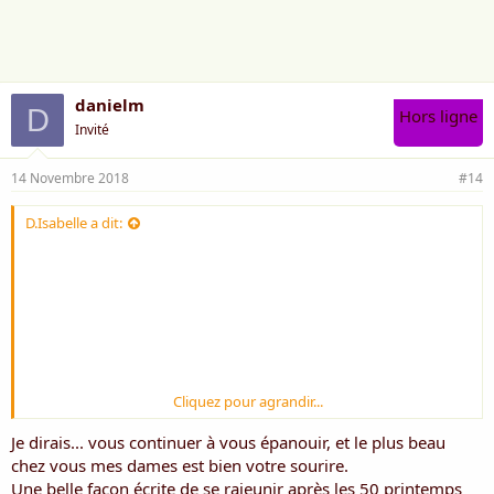
m
e
:
danielm
D
Hors ligne
Invité
14 Novembre 2018
#14
D.Isabelle a dit:
Cliquez pour agrandir...
Je dirais... vous continuer à vous épanouir, et le plus beau
chez vous mes dames est bien votre sourire.
Une belle façon écrite de se rajeunir après les 50 printemps