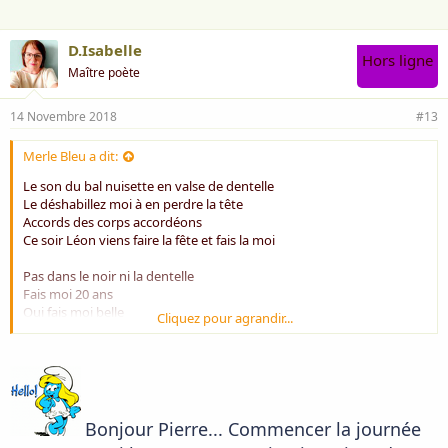
:
D.Isabelle
Hors ligne
Maître poète
14 Novembre 2018
#13
Merle Bleu a dit:
Le son du bal nuisette en valse de dentelle
Le déshabillez moi à en perdre la tête
Accords des corps accordéons
Ce soir Léon viens faire la fête et fais la moi
Pas dans le noir ni la dentelle
Fais moi 20 ans
Oui fais moi belle
Cliquez pour agrandir...
Et prends ton temps
(sourire)
Belle journée Isabelle
Amitiés
Bonjour Pierre... Commencer la journée
Pierre