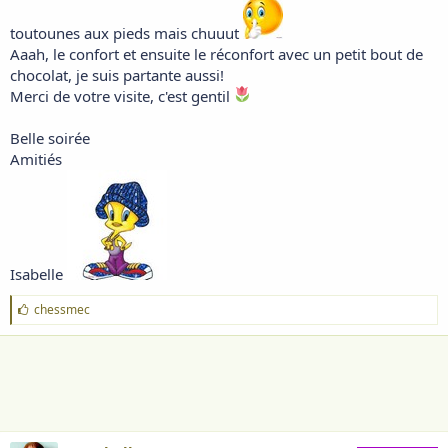
toutounes aux pieds mais chuuut
Aaah, le confort et ensuite le réconfort avec un petit bout de
chocolat, je suis partante aussi!
Merci de votre visite, c'est gentil
Belle soirée
Amitiés
Isabelle
J
chessmec
'
a
i
m
e
: