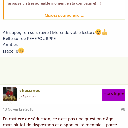
j'ai passé un très agréable moment en ta compagnie!!!!!
Cliquez pour agrandir...
j'ai surtout bien ri!!!!
Ah super, j'en suis ravie ! Merci de votre lecture
amiités
Belle soirée REVEPOURPRE
Amitiés
RP
Isabelle
chessmec
Hors ligne
JePoemien
13 Novembre 2018
#8
En matière de séduction, ce n'est pas une question d'âge...
mais plutôt de disposition et disponibilité mentale... parce