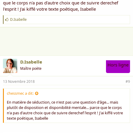
que le corps n'a pas d'autre choix que de suivre derechef
l'esprit ! J'ai kiffé votre texte poétique, Isabelle
J
D.Isabelle
'
a
i
m
e
:
D.Isabelle
Hors ligne
Maître poète
13 Novembre 2018
#9
chessmec a dit:
En matière de séduction, ce n'est pas une question d'âge... mais
plutôt de disposition et disponibilité mentale... parce que le corps
n'a pas d'autre choix que de suivre derechef l'esprit ! J'ai kiffé votre
texte poétique, Isabelle