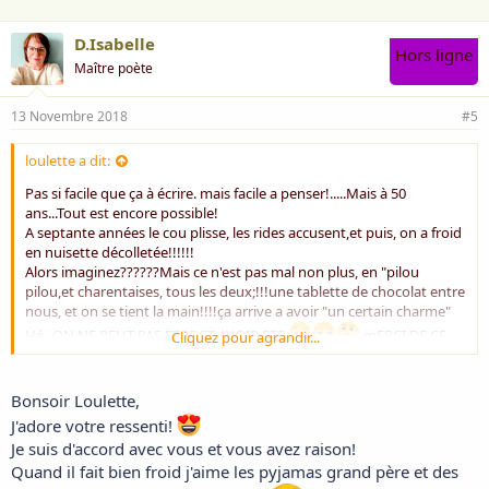
D.Isabelle
Hors ligne
Maître poète
13 Novembre 2018
#5
loulette a dit:
Pas si facile que ça à écrire. mais facile a penser!.....Mais à 50
ans...Tout est encore possible!
A septante années le cou plisse, les rides accusent,et puis, on a froid
en nuisette décolletée!!!!!!
Alors imaginez??????Mais ce n'est pas mal non plus, en "pilou
pilou,et charentaises, tous les deux;!!!une tablette de chocolat entre
nous, et on se tient la main!!!!ça arrive a avoir "un certain charme"
Hé...ON NE PEUT PAS ËTRE ET AVOIR ETE
.mERCI DE CE
Cliquez pour agrandir...
BEL HUMOUR§
Bonsoir Loulette,
J'adore votre ressenti!
Je suis d'accord avec vous et vous avez raison!
Quand il fait bien froid j'aime les pyjamas grand père et des