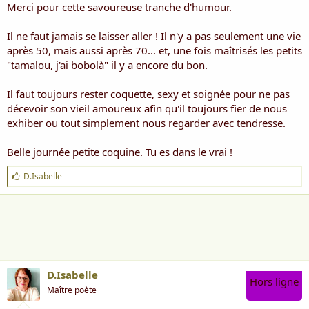
Merci pour cette savoureuse tranche d'humour.
l’effleurer
En se rappelant celle que vous portiez le jour, ou, il
Il ne faut jamais se laisser aller ! Il n'y a pas seulement une vie
vous a…
après 50, mais aussi après 70... et, une fois maîtrisés les petits
"tamalou, j'ai bobolà" il y a encore du bon.
N’hésitez plus à laisser tomber la robe de nuit en pilou,
offrez là
Il faut toujours rester coquette, sexy et soignée pour ne pas
décevoir son vieil amoureux afin qu'il toujours fier de nous
A votre belle...enfin, à qui vous voulez, redevenez celle
exhiber ou tout simplement nous regarder avec tendresse.
d’autre fois
Avec un esprit hardi, expulsez les mauvaises idées sur
Belle journée petite coquine. Tu es dans le vrai !
vous
J
D.Isabelle
Apprenez à redécouvrir le plaisir, mordez la vie à
'
pleines dents
a
i
Pour que l’amour illumine encore votre visage avec le
m
sourire
e
:
Le bonheur vous rejoindra comme un léger courant
d’air
D.Isabelle
Hors ligne
Pour ventiler la bonne humeur de celui qui vit à vos
Maître poète
côtés