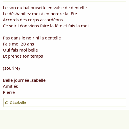
Le son du bal nuisette en valse de dentelle
Le déshabillez moi à en perdre la tête
Accords des corps accordéons
Ce soir Léon viens faire la fête et fais la moi
Pas dans le noir ni la dentelle
Fais moi 20 ans
Oui fais moi belle
Et prends ton temps
(sourire)
Belle journée Isabelle
Amitiés
Pierre
J
D.Isabelle
'
a
i
m
e