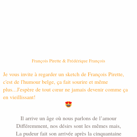
i
s
c
u
s
s
i
o
n
François Pirette & Frédérique François
Je vous invite à regarder un sketch de François Pirette,
c'est de l'humour belge, ça fait sourire et même
plus...
J'espère de tout cœur ne jamais devenir comme ça
en vieillissant!
Il arrive un âge où nous parlons de l’amour
Différemment, nos désirs sont les mêmes mais,
La pudeur fait son arrivée après la cinquantaine