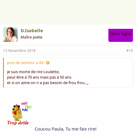
i
m
e
:
D.Isabelle
Hors ligne
Maître poète
13 Novembre 2018
#10
pois de senteur a dit:
je suis morte de rire Loulette,
peut être á 70 ans mais pas à 50 ans
et si on aime on n a pas besoin de frou frou ,,,
Coucou Paula, Tu me fais rire!