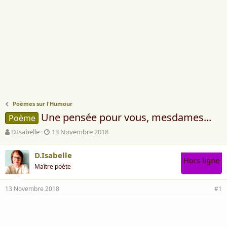
Poèmes sur l'Humour
Une pensée pour vous, mesdames...
Poème
A
D
D.Isabelle
13 Novembre 2018
u
a
t
t
D.Isabelle
e
e
Hors ligne
Maître poète
u
d
r
e
d
d
13 Novembre 2018
#1
e
é
l
b
a
u
d
t