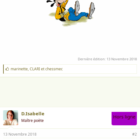
Dernière édition:
13 Novembre 2018
J
marinette
,
CLARI
et
chessmec
'
a
i
m
e
:
D.Isabelle
Hors ligne
Maître poète
13 Novembre 2018
#2