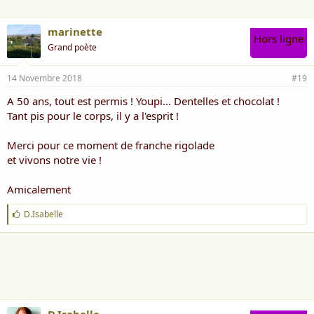
marinette
Hors ligne
Grand poète
14 Novembre 2018
#19
A 50 ans, tout est permis ! Youpi... Dentelles et chocolat !
Tant pis pour le corps, il y a l'esprit !
Merci pour ce moment de franche rigolade
et vivons notre vie !
Amicalement
J
D.Isabelle
'
a
i
m
e
: