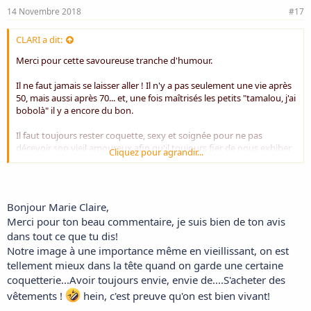
14 Novembre 2018
#17
Avec humour je vous dis, la vie commence après 50
ans!
CLARI a dit:
D.Isabelle
Merci pour cette savoureuse tranche d'humour.
Il ne faut jamais se laisser aller ! Il n'y a pas seulement une vie après
50, mais aussi après 70... et, une fois maîtrisés les petits "tamalou, j'ai
Bonne fin de journée & Belle soirée à toutes et à tous...
bobolà" il y a encore du bon.
Voir la pièce jointe 2025
Il faut toujours rester coquette, sexy et soignée pour ne pas
décevoir son vieil amoureux afin qu'il toujours fier de nous exhiber
Cliquez pour agrandir...
ou tout simplement nous regarder avec tendresse.
Belle journée petite coquine. Tu es dans le vrai !
Bonjour Marie Claire,
Merci pour ton beau commentaire, je suis bien de ton avis
dans tout ce que tu dis!
Notre image à une importance même en vieillissant, on est
tellement mieux dans la tête quand on garde une certaine
coquetterie...Avoir toujours envie, envie de....S'acheter des
vêtements !
hein, c'est preuve qu'on est bien vivant!