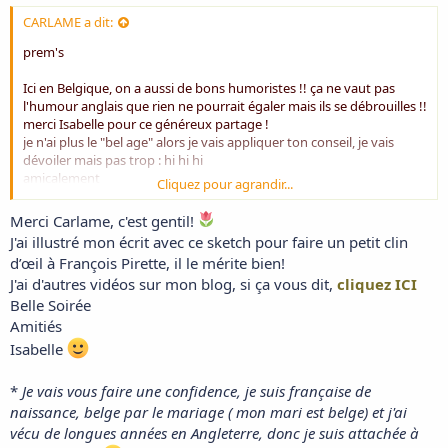
CARLAME a dit:
prem's
Ici en Belgique, on a aussi de bons humoristes !! ça ne vaut pas
l'humour anglais que rien ne pourrait égaler mais ils se débrouilles !!
merci Isabelle pour ce généreux partage !
je n'ai plus le "bel age" alors je vais appliquer ton conseil, je vais
dévoiler mais pas trop : hi hi hi
amicalement
Cliquez pour agrandir...
carlame
Merci Carlame, c'est gentil!
J'ai illustré mon écrit avec ce sketch pour faire un petit clin
d’œil à François Pirette, il le mérite bien!
J'ai d'autres vidéos sur mon blog, si ça vous dit,
cliquez ICI
Belle Soirée
Amitiés
Isabelle
*
Je vais vous faire une confidence, je suis française de
naissance, belge par le mariage ( mon mari est belge) et j'ai
vécu de longues années en Angleterre, donc je suis attachée à