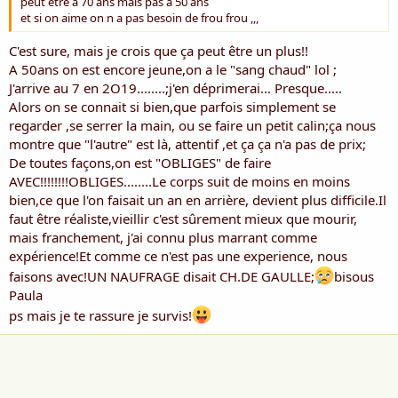
peut être á 70 ans mais pas à 50 ans
et si on aime on n a pas besoin de frou frou ,,,
C'est sure, mais je crois que ça peut être un plus!!
A 50ans on est encore jeune,on a le "sang chaud" lol ;
J'arrive au 7 en 2O19........;j'en déprimerai... Presque.....
Alors on se connait si bien,que parfois simplement se
regarder ,se serrer la main, ou se faire un petit calin;ça nous
montre que "l'autre" est là, attentif ,et ça ça n'a pas de prix;
De toutes façons,on est "OBLIGES" de faire
AVEC!!!!!!!!OBLIGES........Le corps suit de moins en moins
bien,ce que l'on faisait un an en arrière, devient plus difficile.Il
faut être réaliste,vieillir c'est sûrement mieux que mourir,
mais franchement, j'ai connu plus marrant comme
expérience!Et comme ce n'est pas une experience, nous
faisons avec!UN NAUFRAGE disait CH.DE GAULLE;
bisous
Paula
ps mais je te rassure je survis!