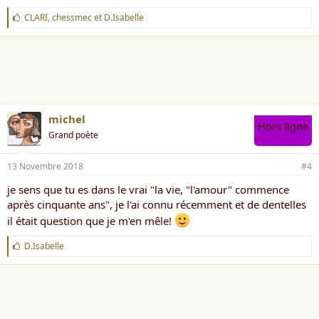
J
CLARI
,
chessmec
et
D.Isabelle
'
a
i
m
e
:
michel
Hors ligne
Grand poète
13 Novembre 2018
#4
je sens que tu es dans le vrai "la vie, "l'amour" commence
après cinquante ans", je l'ai connu récemment et de dentelles
il était question que je m'en mêle!
J
D.Isabelle
'
a
i
m
e
: