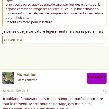
ligne
et je trouve perso que t'as traité le sujet par l'œil des enfants qui la
dépose comme on range ses courses, du coup, je me demande si
ton avis est impartiale, mais je comprends vu que t'as bossé dedans
durant huit ans.
En tout cas merci pour la lecture.
je pense que je caricature légèrement mais assez peu en fait
J
Carnicella
'
a
i
m
e
:
Plumaillon
Hors ligne
Poète confirmé
22 Novembre 2018
#7
Troublant, émouvant... les mots manquent parfois pour dire
tout le ressenti. Merci pour ce partage, des mots dits
simplement, mais qui touchent le cœur.