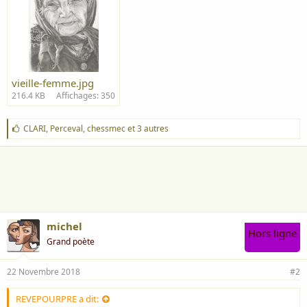
vieille-femme.jpg
216.4 KB
Affichages: 350
J
CLARI
,
Perceval
,
chessmec
et 3 autres
'
a
i
m
e
:
michel
Hors ligne
Grand poète
22 Novembre 2018
#2
REVEPOURPRE a dit: