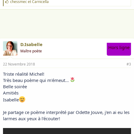
J
chessmec
et
Carnicella
'
a
i
m
e
:
D.Isabelle
Hors ligne
Maître poète
22 Novembre 2018
#3
Triste réalité Michel!
Très beau poème qui m'émeut...
Belle soirée
Amitiés
Isabelle
Je partage ce poème interprété par Odette Jouve, j'en ai eu les
larmes aux yeux à l'écouter!