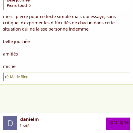
Belle journée
Pierre touché
merci pierre pour ce texte simple mais qui essaye, sans
critique, d'exprimer les difficultés de chacun dans cette
situation qui ne laisse personne indemme.
belle journée
amitiés
michel
J
Merle Bleu
'
a
i
m
e
:
danielm
D
Hors ligne
Invité