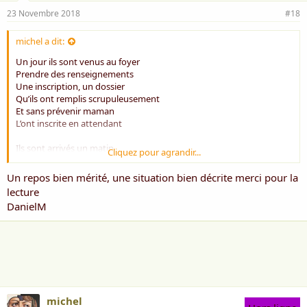
23 Novembre 2018
#18
michel a dit:
Un jour ils sont venus au foyer
Prendre des renseignements
Une inscription, un dossier
Qu’ils ont remplis scrupuleusement
Et sans prévenir maman
L’ont inscrite en attendant
Ils sont arrivés un matin
Cliquez pour agrandir...
Devant, elle, tremblait des mains
Le coffre était plein de cartons
Un repos bien mérité, une situation bien décrite merci pour la
Faisant mine comme des gosses
lecture
Qui offrent un jolie présent
DanielM
Une drôle de vacherie de carrosse
Elle est entré en résidence
La pogne dans sa canne vibrait
Des dames blanches l’attendaient
Les enfants trouvaient ça ravissant
On dirait dit l'hôtel de France
Sans ruminer elle a souri
michel