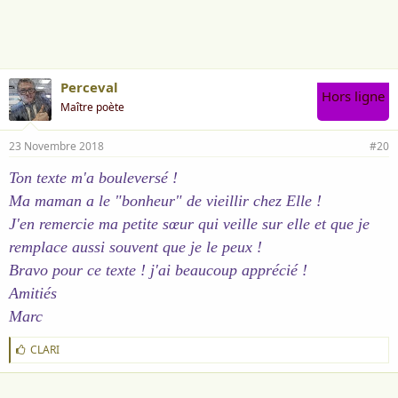
i
m
e
:
Perceval
Hors ligne
Maître poète
23 Novembre 2018
#20
Ton texte m'a bouleversé !
Ma maman a le "bonheur" de vieillir chez Elle !
J'en remercie ma petite sœur qui veille sur elle et que je
remplace aussi souvent que je le peux !
Bravo pour ce texte ! j'ai beaucoup apprécié !
Amitiés
Marc
J
CLARI
'
a
i