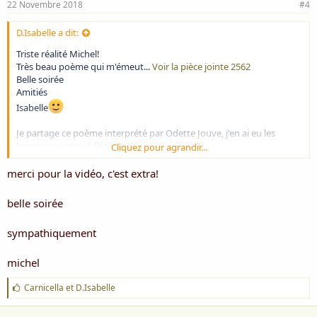
22 Novembre 2018
#4
D.Isabelle a dit:
Triste réalité Michel!
Très beau poème qui m'émeut...
Voir la pièce jointe 2562
Belle soirée
Amitiés
Isabelle
Je partage ce poème interprété par Odette Jouve, j'en ai eu les
larmes aux yeux à l'écouter!
Cliquez pour agrandir...
merci pour la vidéo, c'est extra!
belle soirée
sympathiquement
michel
J
Carnicella
et
D.Isabelle
'
a