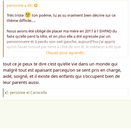
personne a dit:
Très triste
ton poème, tu as su vraiment bien décrire sur ce
thème difficile.....
Nous avons été obligé de placer ma mère en 2017 à l' EHPAD du
faite qu'elle perd la tête, et en plus elle a été agressée par un
pensionnaire et à perdu son oeil gauche, aujourd'hui j'ai appris
qu'on l'avait trouvé par terre à côté de son lit, le médecin a dit que
sa prothèse à la hanche est brisé et on ne sera jamais ce qui c'est
Cliquez pour agrandir...
passé comme pour l'agression...... J'ai beaucoup de peine pour ma
maman qui est devenue un légume, elle me reconnait mais elle n'a
tout ce je peux te dire c'est qu'elle vie dans un monde qui
plus sa tête.....
malgré tout est apaisant parcequ'on se sent pris en charge,
aidé, soigné, et il existe des enfants qui s'occupent bien de
leur parents aussi.
J
personne
et
Carnicella
'
a
i
m
e
: