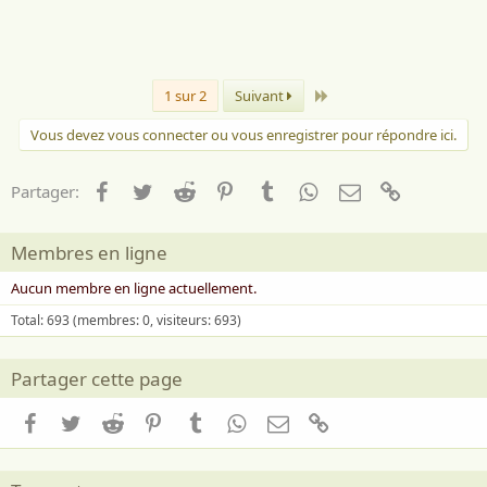
m
e
:
Dernier
1 sur 2
Suivant
Vous devez vous connecter ou vous enregistrer pour répondre ici.
Facebook
Twitter
Reddit
Pinterest
Tumblr
WhatsApp
Email
Lien
Partager:
Membres en ligne
Aucun membre en ligne actuellement.
Total: 693 (membres: 0, visiteurs: 693)
Partager cette page
Facebook
Twitter
Reddit
Pinterest
Tumblr
WhatsApp
Email
Lien