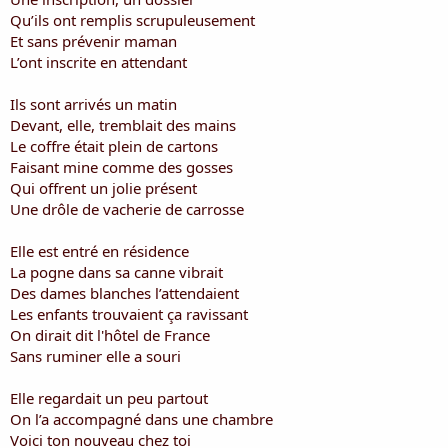
i
Qu’ils ont remplis scrupuleusement
s
Et sans prévenir maman
c
L’ont inscrite en attendant
u
s
s
Ils sont arrivés un matin
i
Devant, elle, tremblait des mains
o
Le coffre était plein de cartons
n
Faisant mine comme des gosses
Qui offrent un jolie présent
Une drôle de vacherie de carrosse
Elle est entré en résidence
La pogne dans sa canne vibrait
Des dames blanches l’attendaient
Les enfants trouvaient ça ravissant
On dirait dit l'hôtel de France
Sans ruminer elle a souri
Elle regardait un peu partout
On l’a accompagné dans une chambre
Voici ton nouveau chez toi