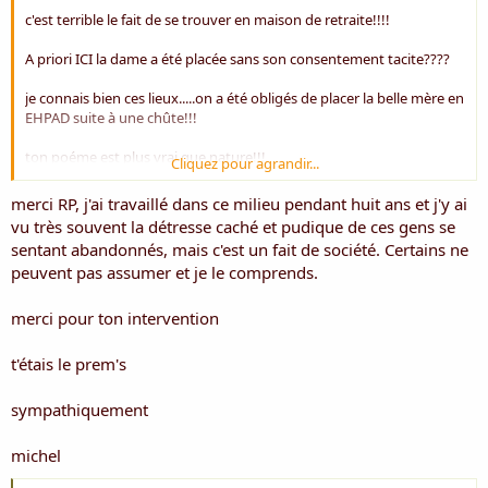
c'est terrible le fait de se trouver en maison de retraite!!!!
A priori ICI la dame a été placée sans son consentement tacite????
je connais bien ces lieux.....on a été obligés de placer la belle mère en
EHPAD suite à une chûte!!!
ton poéme est plus vrai que nature!!!
Cliquez pour agrandir...
merci RP, j'ai travaillé dans ce milieu pendant huit ans et j'y ai
vu très souvent la détresse caché et pudique de ces gens se
bravo
sentant abandonnés, mais c'est un fait de société. Certains ne
peuvent pas assumer et je le comprends.
amitiés
merci pour ton intervention
RP
t'étais le prem's
sympathiquement
michel