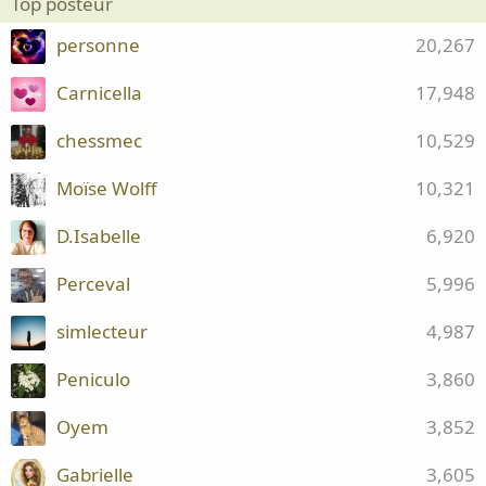
Top posteur
personne
20,267
Carnicella
17,948
chessmec
10,529
Moïse Wolff
10,321
D.Isabelle
6,920
Perceval
5,996
simlecteur
4,987
Peniculo
3,860
Oyem
3,852
Gabrielle
3,605