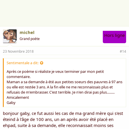
a
i
m
e
:
michel
Hors ligne
Grand poète
23 Novembre 2018
#14
Sentimentale a dit:
Après ce poème si réaliste je veux terminer par mon petit
commentaire.
Maman a sa demande à été aux petites soeurs des pauvres à 97 ans
ou elle est restée 3 ans. A la fin elle ne me reconnaissais plus et
refusais de m'embrasser. C'est terrible. Je n'en dirai pas plus.........
Amicalement
Gaby
bonjour gaby, ce fut aussi les cas de ma grand mère qui s'est
éteind à l'âge de 100 ans, un an après avoir été placé en
ehpad, suite à sa demande, elle reconnaissait moins ses