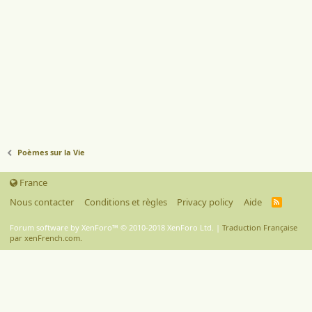
Poèmes sur la Vie
France
Nous contacter
Conditions et règles
Privacy policy
Aide
R
S
S
Forum software by XenForo™
© 2010-2018 XenForo Ltd.
|
Traduction Française
par xenFrench.com.