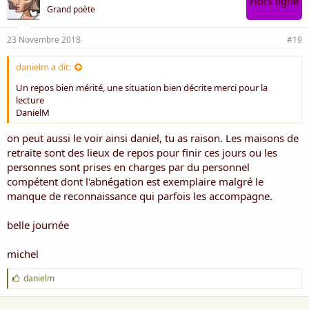
Hors ligne
Grand poète
Elle regardait un peu partout
On l’a accompagné dans une chambre
Voici ton nouveau chez toi
23 Novembre 2018
#19
Tu y seras bien tu verras, tout sera tendre
Et puis on viendra te voir
danielm a dit:
Elle, a baissé le regard
Un repos bien mérité, une situation bien décrite merci pour la
lecture
Tu vois il y a déjà tes meubles
DanielM
Ils y ont mis un peu d’affaires
Ils ont choisit un plaid tout neuf
on peut aussi le voir ainsi daniel, tu as raison. Les maisons de
Qu’ils on posé sur ses épaules
Assied toi là pendant qu’on range
retraite sont des lieux de repos pour finir ces jours ou les
Elle, les a regardé faire
personnes sont prises en charges par du personnel
compétent dont l'abnégation est exemplaire malgré le
C’était bientôt l’heure du repas
manque de reconnaissance qui parfois les accompagne.
Ils l’ont accompagné jusqu’en bas
Et l’embrassant sur ses joues rouges
belle journée
Ils n’ont pas dit grand chose
Juste qu’ils reviendraient bientôt
Elle, a pleuré comme une rose.
michel
J
danielm
'
a