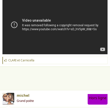
J
CLARI
et
Carnicella
'
a
i
m
e
:
michel
Hors ligne
Grand poète