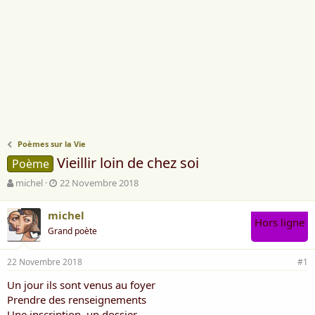
Poèmes sur la Vie
Vieillir loin de chez soi
Poème
A
D
michel
22 Novembre 2018
u
a
t
t
michel
e
e
Hors ligne
Grand poète
u
d
r
e
d
d
22 Novembre 2018
#1
e
é
l
b
Un jour ils sont venus au foyer
a
u
Prendre des renseignements
d
t
Une inscription, un dossier