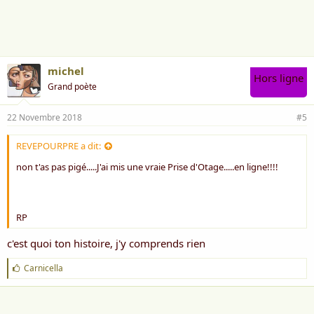
i
m
e
:
michel
Hors ligne
Grand poète
22 Novembre 2018
#5
REVEPOURPRE a dit:
non t'as pas pigé.....J'ai mis une vraie Prise d'Otage.....en ligne!!!!
RP
c'est quoi ton histoire, j'y comprends rien
J
Carnicella
'
a
i
m