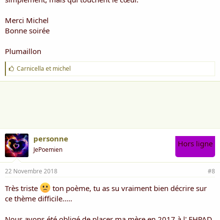
Merci Michel
Bonne soirée
Plumaillon
J
Carnicella
et
michel
'
a
i
m
e
:
personne
Hors ligne
JePoemien
22 Novembre 2018
#8
Très triste
ton poème, tu as su vraiment bien décrire sur
ce thème difficile.....
Nous avons été obligé de placer ma mère en 2017 à l' EHPAD