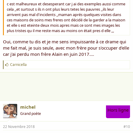
c est malheureux et desesperant car j ai des exemples aussi comme
cela ,,et surtout s ils n ont plus leurs tetes les pauvres ,,ils leur
arrivent pas mal d'incidents ,,maman aprés quelques visites dans
ces maisons de soins mes freres ont décidé de la garder a la maison
et elle s est eteinte deux mois apres mais ce sont mes images les
plus tristes qu il me reste mais au moins on était pres d elle ,,,
Oui, comme tu dis et je me sens impuissante à ce drame qui
me fait mal, je suis seule, avec mon frère pour s'occuper d'elle
car j'ai perdu mon frère Alain en juin 2017....
J
Carnicella
'
a
i
m
e
:
michel
Hors ligne
Grand poète
22 Novembre 2018
#10