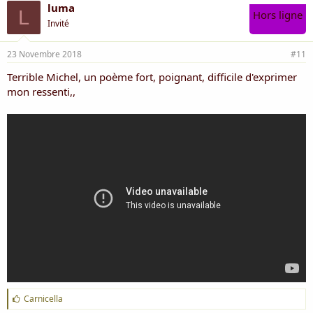
luma
L
Hors ligne
Invité
23 Novembre 2018
#11
Terrible Michel, un poème fort, poignant, difficile d'exprimer
mon ressenti,,
J
Carnicella
'