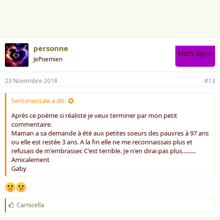
i
m
e
:
personne
Hors ligne
JePoemien
23 Novembre 2018
#13
Sentimentale a dit:
Après ce poème si réaliste je veux terminer par mon petit
commentaire.
Maman a sa demande à été aux petites soeurs des pauvres à 97 ans
ou elle est restée 3 ans. A la fin elle ne me reconnaissais plus et
refusais de m'embrasser. C'est terrible. Je n'en dirai pas plus.........
Amicalement
Gaby
J
Carnicella
'