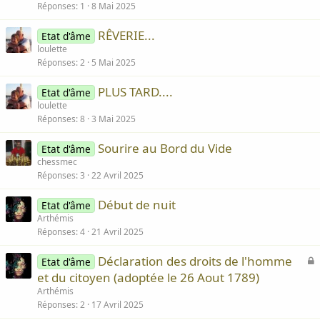
Réponses
1
8 Mai 2025
RÊVERIE...
Etat d'âme
loulette
Réponses
2
5 Mai 2025
PLUS TARD....
Etat d'âme
loulette
Réponses
8
3 Mai 2025
Sourire au Bord du Vide
Etat d'âme
chessmec
Réponses
3
22 Avril 2025
Début de nuit
Etat d'âme
Arthémis
Réponses
4
21 Avril 2025
F
Déclaration des droits de l'homme
Etat d'âme
e
et du citoyen (adoptée le 26 Aout 1789)
r
Arthémis
Réponses
2
17 Avril 2025
é