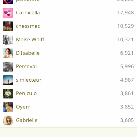
Carnicella
17,948
chessmec
10,529
Moïse Wolff
10,321
D.Isabelle
6,921
Perceval
5,996
simlecteur
4,987
Peniculo
3,861
Oyem
3,852
Gabrielle
3,605