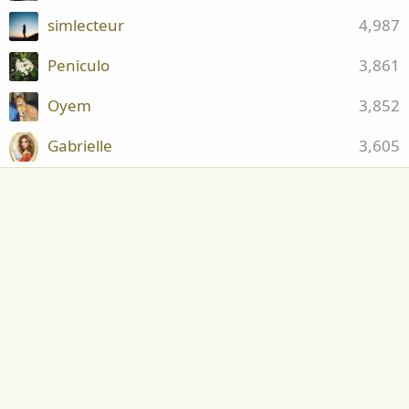
simlecteur
4,987
Peniculo
3,861
Oyem
3,852
Gabrielle
3,605