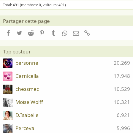
Total: 491 (membres: 0, visiteurs: 491)
Partager cette page
Facebook
Twitter
Reddit
Pinterest
Tumblr
WhatsApp
Email
Lien
Top posteur
personne
20,269
Carnicella
17,948
chessmec
10,529
Moïse Wolff
10,321
D.Isabelle
6,921
Perceval
5,996