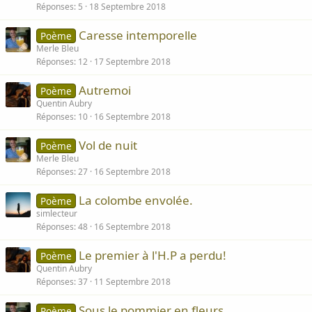
Réponses
5
18 Septembre 2018
Caresse intemporelle
Poème
Merle Bleu
Réponses
12
17 Septembre 2018
Autremoi
Poème
Quentin Aubry
Réponses
10
16 Septembre 2018
Vol de nuit
Poème
Merle Bleu
Réponses
27
16 Septembre 2018
La colombe envolée.
Poème
simlecteur
Réponses
48
16 Septembre 2018
Le premier à l'H.P a perdu!
Poème
Quentin Aubry
Réponses
37
11 Septembre 2018
Sous le pommier en fleurs
Poème